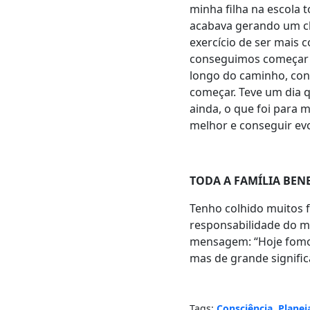
minha filha na escola 
acabava gerando um cl
exercício de ser mais 
conseguimos começar a 
longo do caminho, con
começar. Teve um dia 
ainda, o que foi para 
melhor e conseguir ev
TODA A FAMÍLIA BEN
Tenho colhido muitos f
responsabilidade do me
mensagem: “Hoje fomos
mas de grande signific
Tags:
Consciência
,
Plane