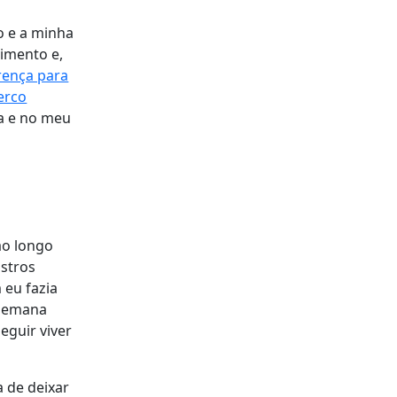
o e a minha
imento e,
erença para
erco
a e no meu
ao longo
istros
 eu fazia
 semana
eguir viver
 de deixar