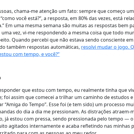
pessoas, chama-me atenção um fato: sempre que começo um
“como você está?”, a resposta, em 80% das vezes, está rel
ia.” Em uma mesma semana são muitas as respostas bem p
e, uma vez, vi-me respondendo a mesma coisa que todo mu
speito. Quando percebi que não estava sendo consciente em
ndo também respostas automáticas,
resolvi mudar o jogo. 
“estou com tempo, e você?”
O
esponder que estou com tempo, eu realmente tinha que viv
; foi assim que comecei a trilhar um caminho de estudos e
ar “Amiga do Tempo”. Esse foi (e tem sido) um processo mu
mandas do dia a dia me pressionam. As distrações atraem-m
 já estou com pressa, sendo pressionada pelo tempo — o
o agitados internamente e acaba refletindo nas minhas p
ritado para com as pessoas ao meu redor.