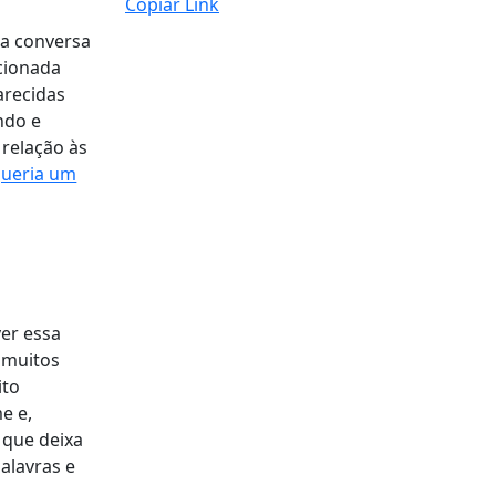
Copiar Link
a conversa
acionada
arecidas
ndo e
 relação às
Queria um
er essa
 muitos
ito
e e,
 que deixa
alavras e