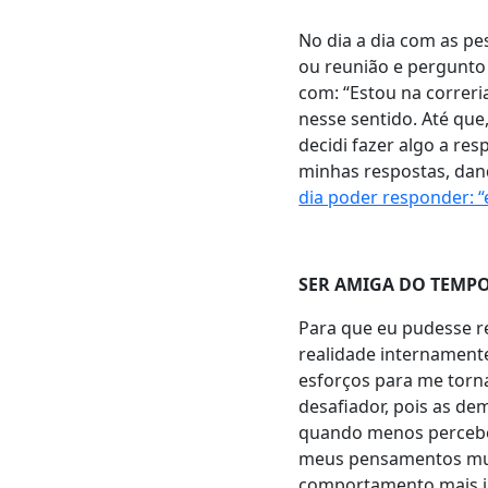
No dia a dia com as 
ou reunião e pergunto 
com: “Estou na correr
nesse sentido. Até qu
decidi fazer algo a re
minhas respostas, da
dia poder responder: 
SER AMIGA DO TEMP
Para que eu pudesse r
realidade internamente
esforços para me torn
desafiador, pois as de
quando menos percebo,
meus pensamentos muit
comportamento mais ir