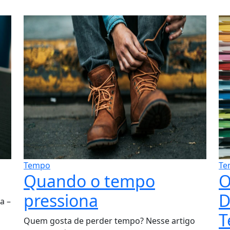
Tempo
Te
Quando o tempo
O
pressiona
D
a –
T
Quem gosta de perder tempo? Nesse artigo