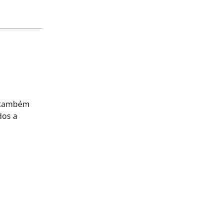
É também
dos a