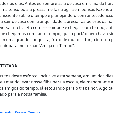
todos os dias. Antes eu sempre saía de casa em cima da hor
ima tenso pois a pressa me fazia agir sem pensar. Fazendo
consciente sobre o tempo e planejando-o com antecedência
sair de casa com tranquilidade, apreciar as belezas da na
versar no trajeto com serenidade e chegar com tempo, ant
que chegamos com tanto tempo, que o portão nem havia si
mim uma grande conquista, fruto de muito esforço interno 
oluir para me tornar “Amiga do Tempo”.
EFICIADA
rutos deste esforço, inclusive esta semana, em um dos dia
u marido levar nossa filha para a escola, ele mandou-me 
 amigos do tempo. Já estou indo para o trabalho”. Algo tã
ado para a nossa família.
jamento
,
Pressa
,
Tempo
,