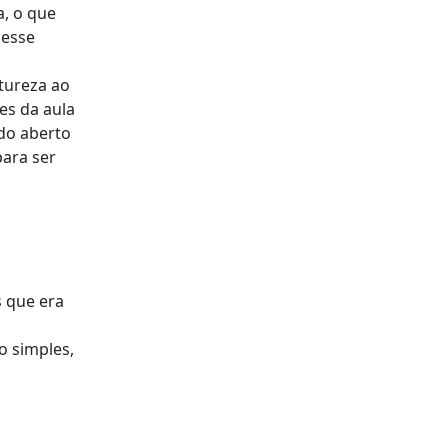
a, o que
 esse
,
tureza ao
es da aula
do aberto
para ser
s que era
a
o simples,