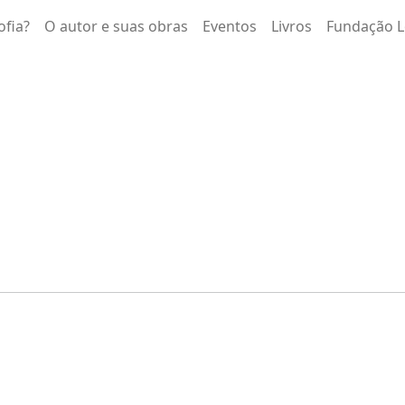
ofia?
O autor e suas obras
Eventos
Livros
Fundação L