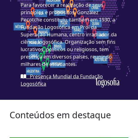
Para favorecer a realização de seus
princípios e propósitos, González
Pecotche constituiu, também em 1930, a
Fundação Logosófica em Prol da
Superação Humana, centro irradiador da
ciência logosófica. Organização sem fins
lucrativos, políticos ou religiosos, tem
presença em diversos países, reunindo
milhares de estudantes.
Presença Mundial da Fundação
Logosófica
Conteúdos em destaque