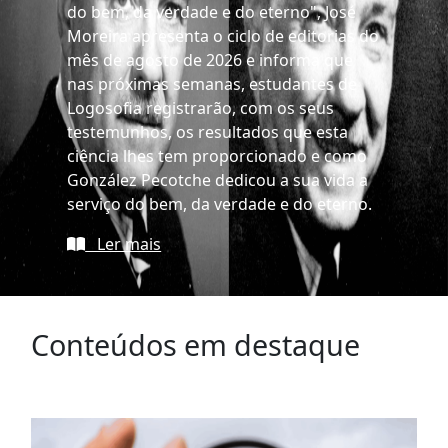
do bem, da verdade e do eterno", José
Moreira apresenta o ciclo de editorias do
mês de agosto de 2026 e informa que
nas próximas semanas, estudantes de
Logosofia registrarão, com os seus
testemunhos, os resultados que esta
ciência lhes tem proporcionado e como
González Pecotche dedicou a sua vida a
serviço do bem, da verdade e do eterno.
Ler mais
Conteúdos em destaque