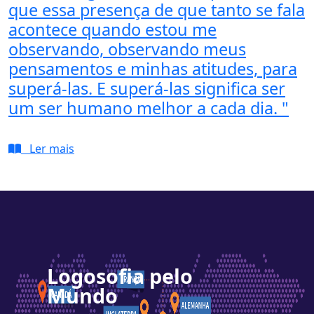
que essa presença de que tanto se fala
acontece quando estou me
observando, observando meus
pensamentos e minhas atitudes, para
superá-las. E superá-las significa ser
um ser humano melhor a cada dia. "
Ler mais
Logosofia pelo
Mundo