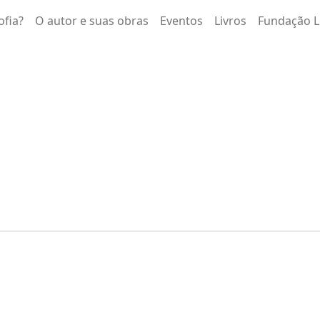
ofia?
O autor e suas obras
Eventos
Livros
Fundação L