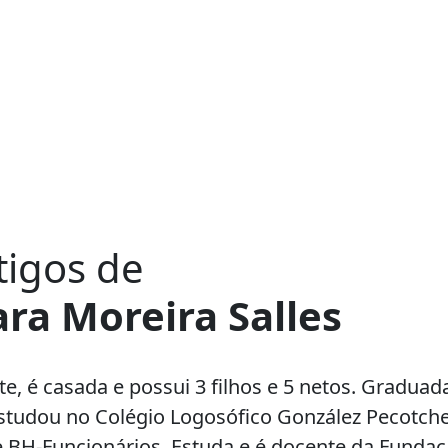
tigos de
ara Moreira Salles
te, é casada e possui 3 filhos e 5 netos. Gradu
studou no Colégio Logosófico González Pecotche,
 BH-Funcionários. Estuda e é docente da Fundaç