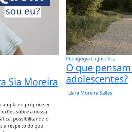
Pedagogia Logosófica
O que pensam 
adolescentes?
a Sia Moreira
Liara Moreira Salles
o ampla do próprio ser
flexões sobre a nossa
tica, possibilitando o
s a respeito do que