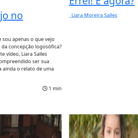
Errei! E agora?
jo no
Liara Moreira Salles
 sou apenas o que vejo
 da concepção logosófica?
 vídeo, Liara Salles
compreendido ser sua
a ainda o relato de uma
1 min