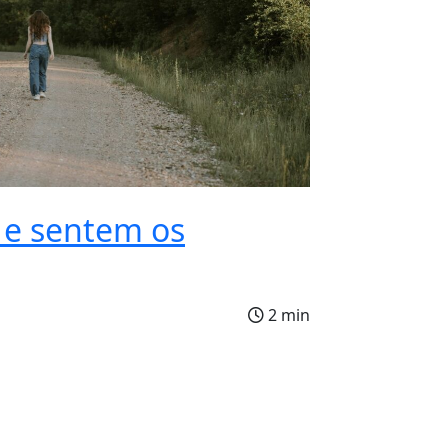
e sentem os
2 min