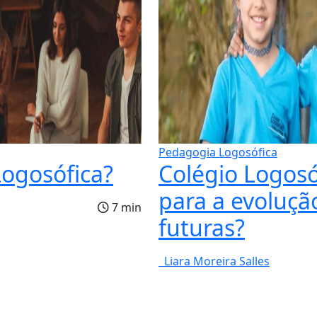
Pedagogia Logosófica
Logosófica?
Colégio Logosó
para a evoluçã
7 min
futuras?
Liara Moreira Salles