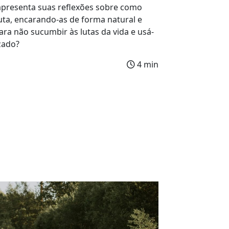
 apresenta suas reflexões sobre como
uta, encarando-as de forma natural e
ra não sucumbir às lutas da vida e usá-
zado?
4 min