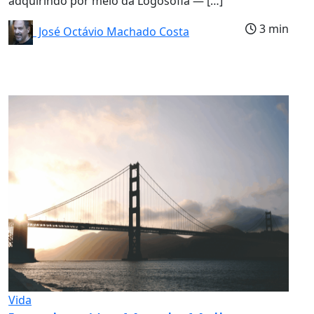
adquirindo por meio da Logosofia — […]
3 min
José Octávio Machado Costa
Vida