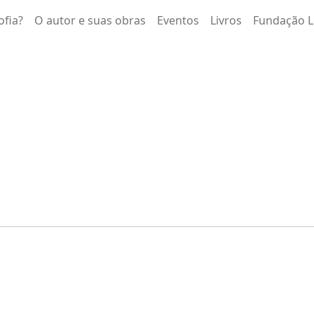
ofia?
O autor e suas obras
Eventos
Livros
Fundação L