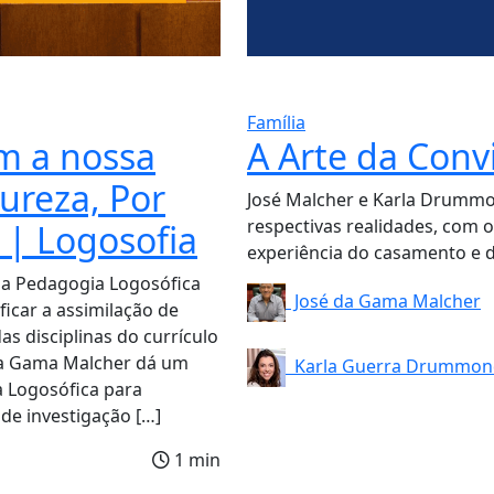
Família
m a nossa
A Arte da Conv
ureza, Por
José Malcher e Karla Drummo
respectivas realidades, com 
 | Logosofia
experiência do casamento e d
da Pedagogia Logosófica
José da Gama Malcher
ficar a assimilação de
s disciplinas do currículo
 da Gama Malcher dá um
Karla Guerra Drummon
 Logosófica para
de investigação […]
1 min