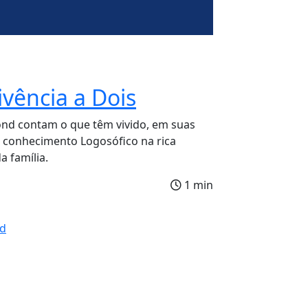
ivência a Dois
nd contam o que têm vivido, em suas
o conhecimento Logosófico na rica
a família.
1 min
d