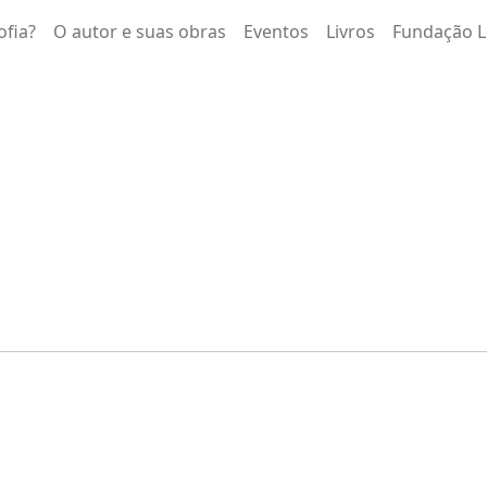
ofia?
O autor e suas obras
Eventos
Livros
Fundação L