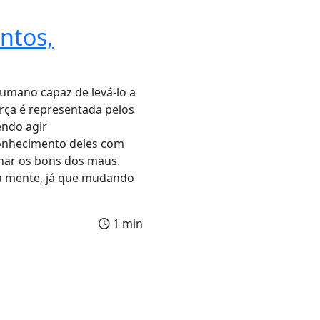
ntos,
umano capaz de levá-lo a
orça é representada pelos
ndo agir
onhecimento deles com
onar os bons dos maus.
da mente, já que mudando
1 min