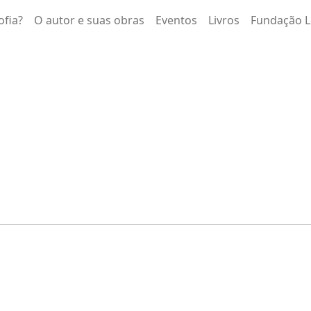
ofia?
O autor e suas obras
Eventos
Livros
Fundação L