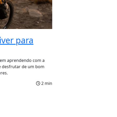
iver para
 vem aprendendo com a
e desfrutar de um bom
res.
2 min