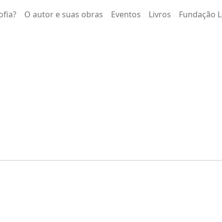
ofia?
O autor e suas obras
Eventos
Livros
Fundação L