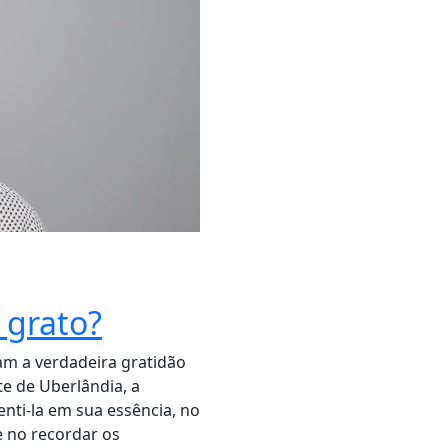
 grato?
am a verdadeira gratidão
te de Uberlândia, a
senti-la em sua essência, no
e no recordar os