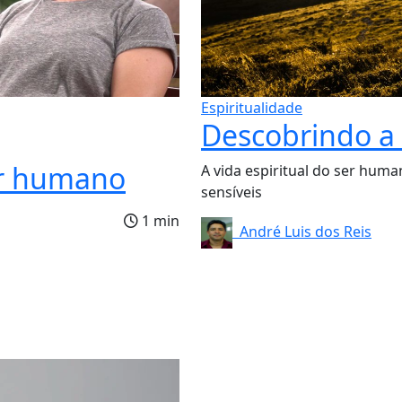
Espiritualidade
Descobrindo a 
ser humano​
​​A vida espiritual do ser hu
sensíveis​
1 min
André Luis dos Reis