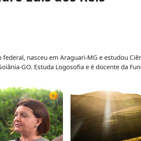
co federal, nasceu em Araguari-MG e estudou Ciê
oiânia-GO. Estuda
Logosofia
e é docente
da Fu