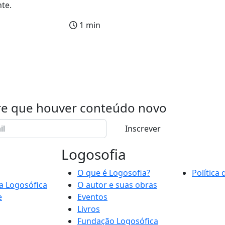
te.
1 min
re que houver conteúdo novo
Inscrever
Logosofia
O que é Logosofia?
Política
a Logosófica
O autor e suas obras
e
Eventos
Livros
Fundação Logosófica