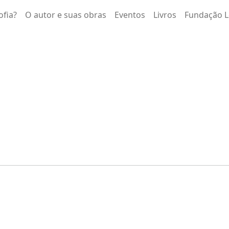
ofia?
O autor e suas obras
Eventos
Livros
Fundação L