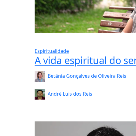
Espiritualidade
​​A vida espiritual do 
​Betânia Gonçalves de Oliveira Reis​
André Luis dos Reis