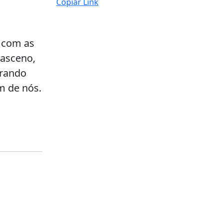
Copiar Link
a com as
masceno,
trando
m de nós.