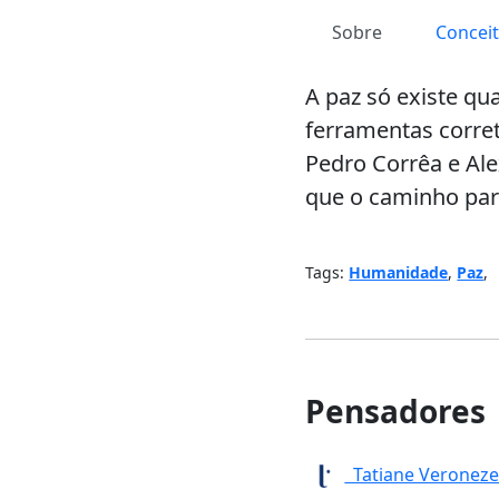
Sobre
Concei
A paz só existe q
ferramentas corret
Pedro Corrêa e Al
que o caminho par
Tags:
Humanidade
,
Paz
,
Pensadores
Tatiane Veronez