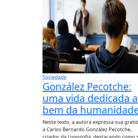
Sociedade
González Pecotche:
uma vida dedicada 
bem da humanidad
Neste texto, a autora expressa sua grati
a Carlos Bernardo González Pecotche,
criador da Logosofia, destacando como 