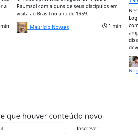
r a
Raumsol com alguns de seus discípulos em
Nes
visita ao Brasil no ano de 1959.
Log
com
 min
1 min
Maurício Novaes
amp
dis
dev
Nog
re que houver conteúdo novo
Inscrever