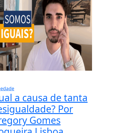
iedade
ual a causa de tanta
esigualdade? Por
regory Gomes
ogueira Lisboa