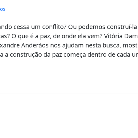
tos
uando cessa um conflito? Ou podemos construí-l
as? O que é a paz, de onde ela vem? Vitória Da
exandre Anderáos nos ajudam nesta busca, mos
a a construção da paz começa dentro de cada u
e