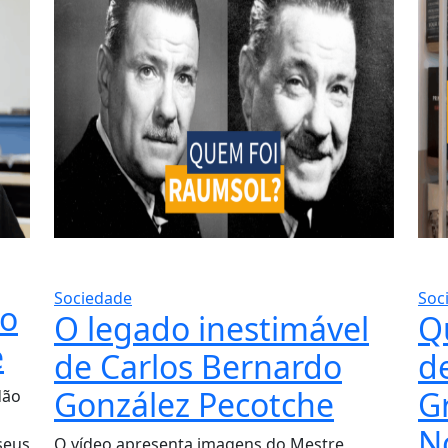
Sociedade
Soc
ao
O legado inestimável
Q
e
de Carlos Bernardo
d
González Pecotche
G
dão
N
seus
O vídeo apresenta imagens do Mestre