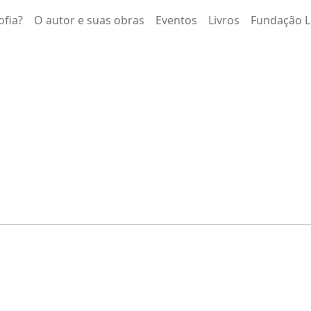
ofia?
O autor e suas obras
Eventos
Livros
Fundação L