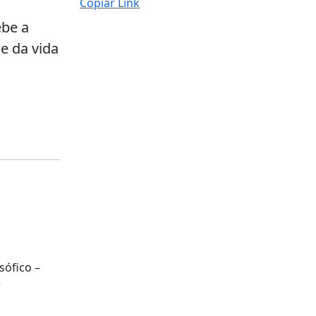
Copiar Link
ebe a
e da vida
sófico –
e