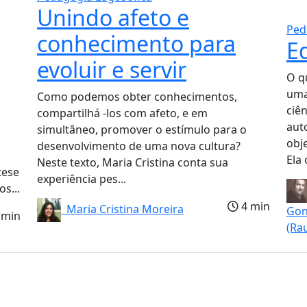
Unindo afeto e
Ped
conhecimento para
E
evoluir e servir
O q
uma
Como podemos obter conhecimentos,
ciên
compartilhá -los com afeto, e em
aut
simultâneo, promover o estímulo para o
obj
desenvolvimento de uma nova cultura?
Ela 
Neste texto, Maria Cristina conta sua
tese
experiência pes...
s...
4 min
Maria Cristina Moreira
Gon
 min
(Ra