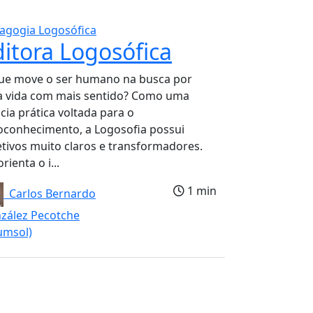
agogia Logosófica
ditora Logosófica
ue move o ser humano na busca por
 vida com mais sentido? Como uma
cia prática voltada para o
oconhecimento, a Logosofia possui
etivos muito claros e transformadores.
orienta o i...
1 min
Carlos Bernardo
zález Pecotche
umsol)