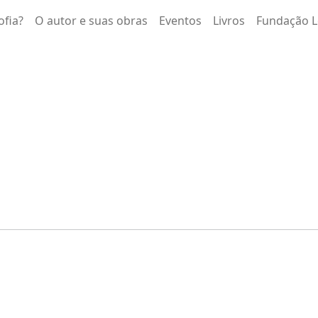
ofia?
O autor e suas obras
Eventos
Livros
Fundação L