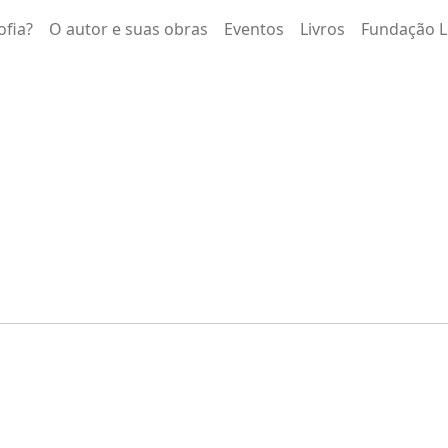
ofia?
O autor e suas obras
Eventos
Livros
Fundação L