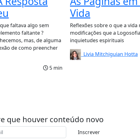
 A Resposta
As Páginas em 
eu
Vida
a que faltava algo sem
Reflexões sobre o que a vida
lemento faltante ?
modificações que a Logosofia
nhecemos, mas, de alguma
inquietudes espirituais
flexão de como preencher
Livia Mitchiguian Hotta
5 min
re que houver conteúdo novo
Inscrever