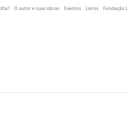
ofia?
O autor e suas obras
Eventos
Livros
Fundação L