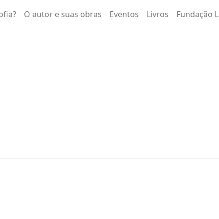
ofia?
O autor e suas obras
Eventos
Livros
Fundação L