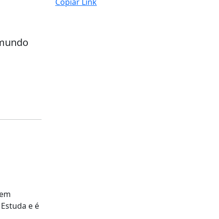
Copiar Link
 mundo
a em
 Estuda e é