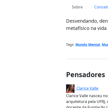
Sobre
Concei
Desvendando, dent
metafísico na vida 
Tags:
Mundo Mental
,
Mun
Pensadores
Clarice Valle
Clarice Valle nasceu no
arquitetura pela UFRJ,
docente da Fundação L