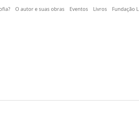
ofia?
O autor e suas obras
Eventos
Livros
Fundação L