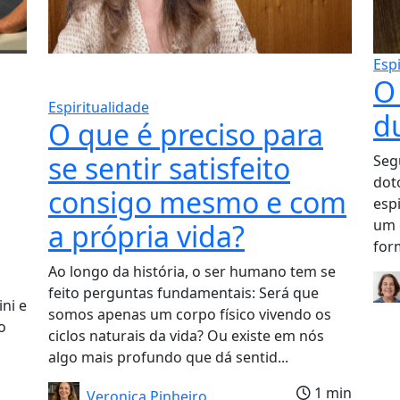
Esp
O 
Espiritualidade
d
O que é preciso para
se sentir satisfeito
Seg
dot
consigo mesmo e com
espi
um 
a própria vida?
for
Ao longo da história, o ser humano tem se
feito perguntas fundamentais: Será que
ni e
somos apenas um corpo físico vivendo os
o
ciclos naturais da vida? Ou existe em nós
algo mais profundo que dá sentid...
1 min
Veronica Pinheiro