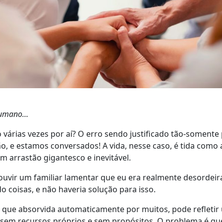
 humano…
 várias vezes por aí? O erro sendo justificado tão-somente 
o, e estamos conversados! A vida, nesse caso, é tida como
um arrastão gigantesco e inevitável.
 ouvir um familiar lamentar que eu era realmente desordeir
o coisas, e não haveria solução para isso.
 que absorvida automaticamente por muitos, pode refletir
em recursos próprios e sem propósitos. O problema é que