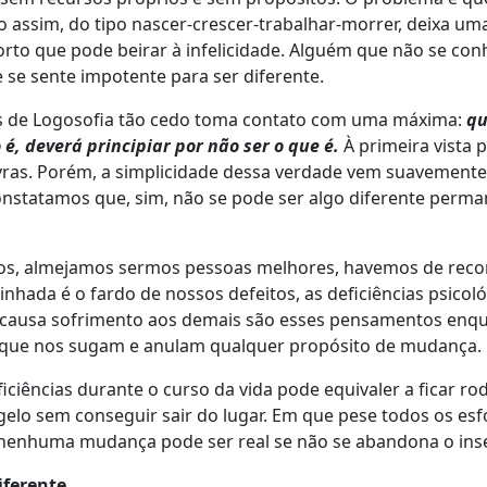
 assim, do tipo nascer-crescer-trabalhar-morrer, deixa u
rto que pode beirar à infelicidade. Alguém que não se con
se sente impotente para ser diferente.
s de Logosofia tão cedo toma contato com uma máxima:
qu
 é, deverá principiar por não ser o que é.
À primeira vista 
vras. Porém, a simplicidade dessa verdade vem suavemente
onstatamos que, sim, não se pode ser algo diferente perm
ivos, almejamos sermos pessoas melhores, havemos de rec
nhada é o fardo de nossos defeitos, as deficiências psicoló
e causa sofrimento aos demais são esses pensamentos enqu
, que nos sugam e anulam qualquer propósito de mudança.
ficiências durante o curso da vida pode equivaler a ficar 
 gelo sem conseguir sair do lugar. Em que pese todos os es
nenhuma mudança pode ser real se não se abandona o inse
iferente