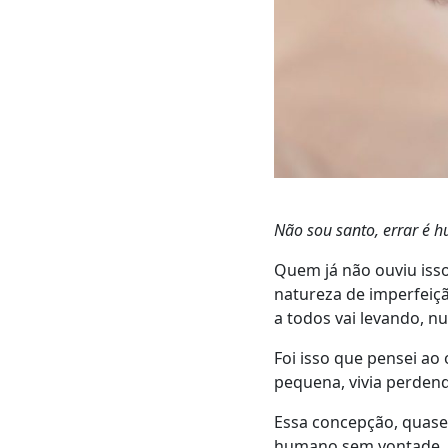
Não sou santo, errar é
Quem já não ouviu isso
natureza de imperfeiçã
a todos vai levando, n
Foi isso que pensei ao
pequena, vivia perdend
Essa concepção, quase
humano sem vontade, s