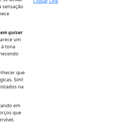
Copiar Link
ma sensação
hece
em quiser
parece um
 à tona
anecendo
onhecer que
gicas. Sim!
istados na
rodando em
forços que
rvível.