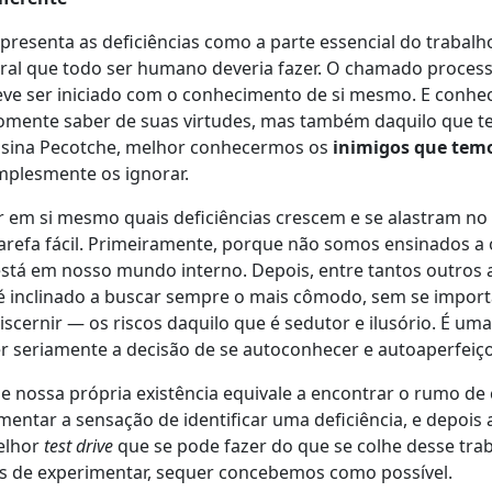
presenta as deficiências como a parte essencial do trabalh
ral que todo ser humano deveria fazer. O chamado proces
ve ser iniciado com o conhecimento de si mesmo. E conhece
somente saber de suas virtudes, mas também daquilo que 
nsina Pecotche, melhor conhecermos os
inimigos que tem
mplesmente os ignorar.
 em si mesmo quais deficiências crescem e se alastram no
arefa fácil. Primeiramente, porque não somos ensinados a 
está em nosso mundo interno. Depois, entre tantos outros 
 inclinado a buscar sempre o mais cômodo, sem se impor
scernir — os riscos daquilo que é sedutor e ilusório. É um
seriamente a decisão de se autoconhecer e autoaperfeiço
de nossa própria existência equivale a encontrar o rumo d
imentar a sensação de identificar uma deficiência, e depois
melhor
test drive
que se pode fazer do que se colhe desse tra
tes de experimentar, sequer concebemos como possível.