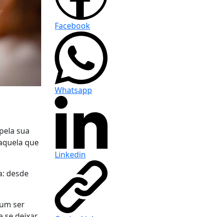
Facebook
Whatsapp
pela sua
 aquela que
Linkedin
a: desde
 um ser
 se deixar