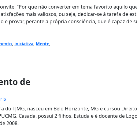
convite: “Por que não converter em tema favorito aquilo qu
satisfações mais valiosos, ou seja, dedicar-se à tarefa de e
o e provar, perante a própria consciência, que é capaz de s
mento
,
iniciativa
,
Mente
,
nto de
ris
ra do TJMG, nasceu em Belo Horizonte, MG e cursou Direit
UCMG. Casada, possui 2 filhos. Estuda e é docente de Logo
de 2008.