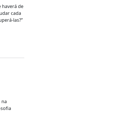
e haverá de
studar cada
uperá-las?”
o na
sofia