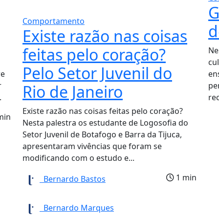
G
Comportamento
d
Existe razão nas coisas
feitas pelo coração?
Ne
cu
Pelo Setor Juvenil do
re
en
r
pe
Rio de Janeiro
.
re
Existe razão nas coisas feitas pelo coração?
min
Nesta palestra os estudante de Logosofia do
Setor Juvenil de Botafogo e Barra da Tijuca,
apresentaram vivências que foram se
modificando com o estudo e...
1 min
Bernardo Bastos
Bernardo Marques