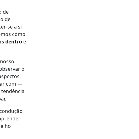
o de
so de
r-se a si
temos como
os dentro
e
 nosso
observar o
aspectos,
tar com —
a tendência
ar.
e condução
 aprender
balho