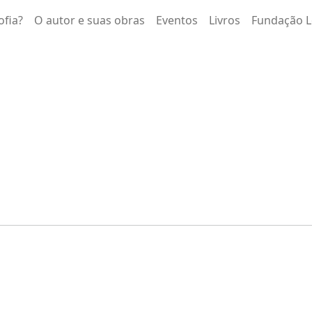
ofia?
O autor e suas obras
Eventos
Livros
Fundação L