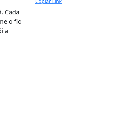
Copiar Link
ã. Cada
me o fio
i a