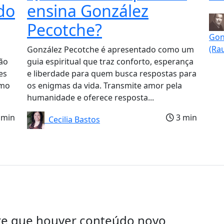
do
ensina González
Pecotche?
Gon
(Ra
González Pecotche é apresentado como um
ão
guia espiritual que traz conforto, esperança
es
e liberdade para quem busca respostas para
smo
os enigmas da vida. Transmite amor pela
humanidade e oferece resposta...
 min
3 min
Cecilia Bastos
re que houver conteúdo novo