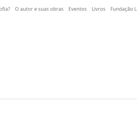
ofia?
O autor e suas obras
Eventos
Livros
Fundação L