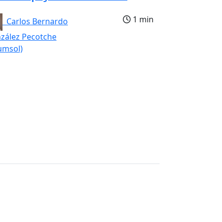
1 min
Carlos Bernardo
zález Pecotche
umsol)