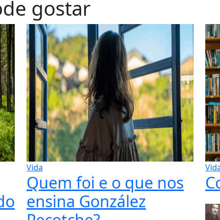
de gostar
Vida
Vid
Quem foi e o que nos
C
do
ensina González
Pecotche?