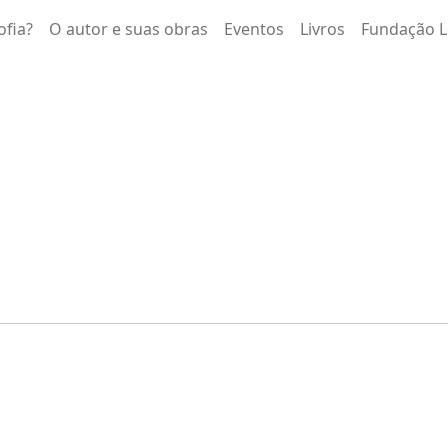
ofia?
O autor e suas obras
Eventos
Livros
Fundação L