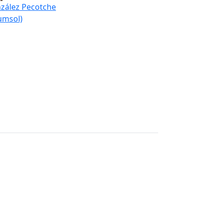
zález Pecotche
umsol)