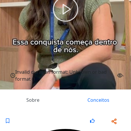
Invalid duration format: Unknown or bad
-
format ()
Sobre
Conceitos