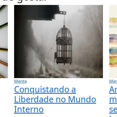
Mente
Men
Conquistando a
A
Liberdade no Mundo
m
Interno
se