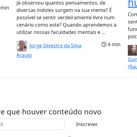
h
Já observou quantos pensamentos, de
 min
diversas índoles surgem na sua mente? É
Com
possível se sentir verdeiramente livre num
sen
cenário como este? Quando aprendemos a
fun
utilizar nossas faculdades mentais e ...
psic
4 min
Jorge Silvestre da Silva
Araujo
Gon
(Ra
re que houver conteúdo novo
Inscrever