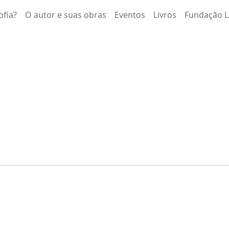
ofia?
O autor e suas obras
Eventos
Livros
Fundação L