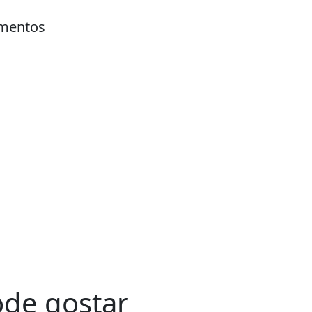
amentos
de gostar