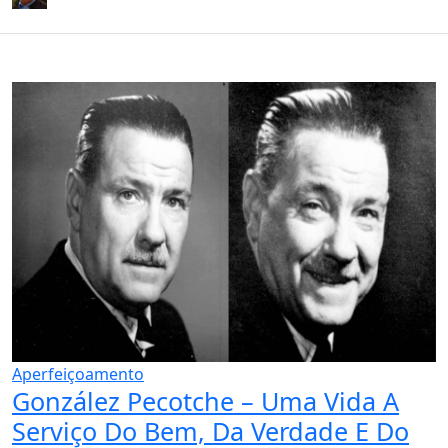
Aperfeiçoamento
González Pecotche – Uma Vida A
Serviço Do Bem, Da Verdade E Do