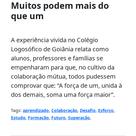
Muitos podem mais do
que um
A experiência vivida no Colégio
Logosófico de Goiânia relata como
alunos, professores e famílias se
empenharam para que, no cultivo da
colaboração mútua, todos pudessem
comprovar que: “A força de um, unida à
dos demais, soma uma força maior”.
Tags:
aprendizado
,
Colaboração
,
Desafio
,
Esforço
,
Estudo
,
Formação
,
Futuro
,
Superação
,