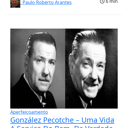
6 min
Paulo Roberto Arantes
Aperfeiçoamento
González Pecotche – Uma Vida