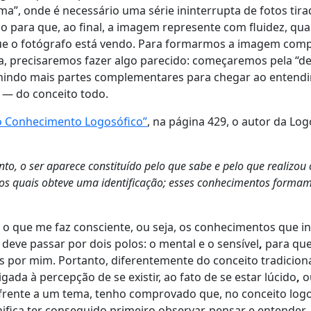
a”, onde é necessário uma série ininterrupta de fotos tir
 para que, ao final, a imagem represente com fluidez, qua
e o fotógrafo está vendo. Para formarmos a imagem comp
a, precisaremos fazer algo parecido: começaremos pela “de
unindo mais partes complementares para chegar ao entend
— do conceito todo.
o Conhecimento Logosófico”
, na página 429, o autor da Log
to, o ser aparece constituído pelo que sabe e pelo que realizo
s quais obteve uma identificação; esses conhecimentos forma
o que me faz consciente, ou seja, os conhecimentos que 
,
deve passar por dois polos: o mental e o sensível
,
para que
 por mim. Portanto, diferentemente do conceito tradiciona
igada à percepção de se existir, ao fato de se estar lúcido
,
o
rente a um tema, tenho comprovado que, no conceito logo
nifica ter conseguido primeiro observar, pensar e entender