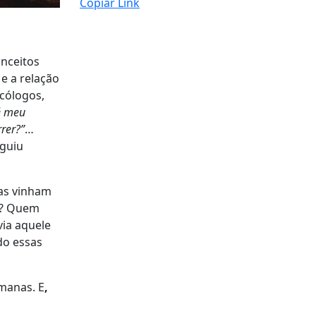
Copiar Link
onceitos
 e a relação
icólogos,
é meu
rrer?”
…
eguiu
as vinham
a? Quem
via aquele
do essas
manas. E
,