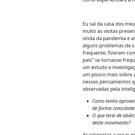
Eu saí da casa dos me
muito as visitas prese
vinda da pandemia e a
alguns problemas de s
frequente, fizeram co
pais” se tornasse fre
um estudo e investiga
um pouco mais sobre a
nesses pensamentos qu
observadas pela inteli
Como tenho aproveit
de forma consciente
O que terei de abdi
deste movimento?
As respostas a essas 