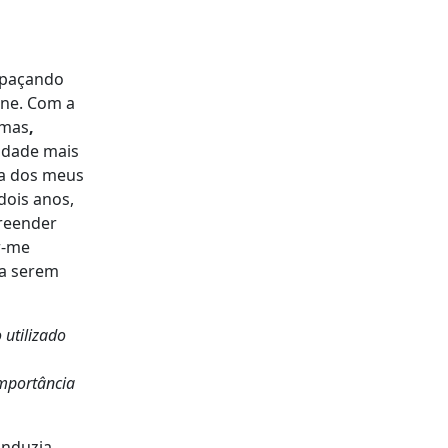
spaçando
one. Com a
 mas
,
udade mais
da dos meus
dois anos,
preender
r-me
ra serem
 utilizado
importância
onduzia