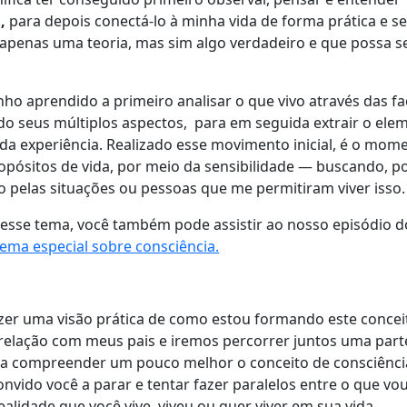
o
,
para depois conectá-lo à minha vida de forma prática e s
 apenas uma teoria, mas sim algo verdadeiro e que possa se
nho aprendido a primeiro analisar o que vivo através das f
ndo seus múltiplos aspectos, para em seguida extrair o ele
da experiência.
Realizado esse movimento inicial, é o mom
pósitos de vida, por meio da sensibilidade — buscando, p
to pelas situações ou pessoas que me permitiram viver isso.
 esse tema, você também pode assistir ao nosso episódio 
ema especial sobre consciência.
azer uma visão prática de como estou formando este concei
a relação com meus pais e iremos percorrer juntos uma part
ra compreender um pouco melhor o conceito de consciênc
convido você a parar e tentar fazer paralelos entre o que vo
ealidade que você vive, viveu ou quer viver em sua vida.