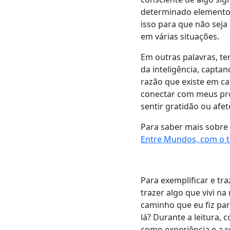
determinado element
isso para que não seja
em várias situações.
Em outras palavras, te
da inteligência, capta
razão que existe em ca
conectar com meus pro
sentir gratidão ou afe
Para saber mais sobre
Entre Mundos, com o t
Para exemplificar e tr
trazer algo que vivi n
caminho que eu fiz pa
lá? Durante a leitura, 
como experiência e a r