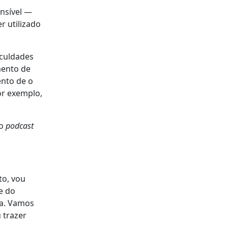
ensível —
r utilizado
aculdades
mento de
ento de
o
or exemplo,
do
podcast
to, vou
e do
ia. Vamos
u trazer