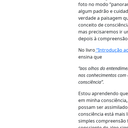
foto no modo “panoram
algum padrão e cuidado
verdade a paisagem qu
conceito de consciênci
mas precisaremos ir 
depois à compreensão 
No livro
“Introdução a
ensina que
“aos olhos do entendimen
nos conhecimentos com o
consciência”.
Estou aprendendo que 
em minha consciência
possam ser assimilados
consciência está mais l
simples compreensão f
consciente de algo sig