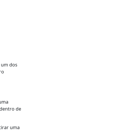
o um dos
ro
 uma
 dentro de
tirar uma