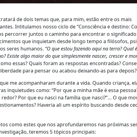
a tratará de dois temas que, para mim, estão entre os mais
antes. Intitulamos nosso ciclo de “Consciência e destino: C
mos percorrer juntos o caminho para encontrar o significado
cimentos que inquietam desde longo tempo a filósofos, ps
itos seres humanos.
“O que estou fazendo aqui na terra? Qual 
o? Existe algo maior do que simplesmente nascer
,
crescer e mo
 como essas? Quais foram as respostas encontradas? Cons
liberdade para pensar ou acabou deixando-as para depois?
 que me acompanharam durante a vida. Quando criança, el
as inquietudes como: “Por que a minha mãe é essa pesso
redor? Por que eu nasci na família que nasci?”… O que mo
uestionamentos? Haveria ali um espírito buscando desde ce
tos como estes que nos aprofundaremos nas próximas se
nvestigação, teremos 5 tópicos principais: