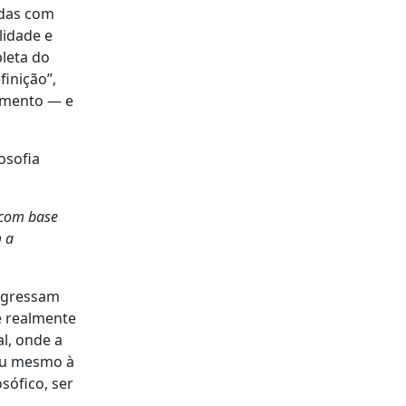
adas com
lidade e
leta do
finição”,
imento — e
osofia
u com base
m a
ingressam
 realmente
l, onde a
u mesmo à
sófico, ser