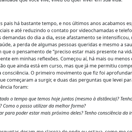
us pais há bastante tempo, e nos últimos anos acabamos e
nciais e até reduzindo o contato por videochamadas e telef
s demandas do dia a dia
,
esse afastamento se intensificou,
aúde, a perda de algumas pessoas queridas e mesmo a sa
m que o pensamento de “preciso estar mais presente na vi
quente em minhas reflexões. Começou aí, há mais ou menos 
ção que ainda está em curso, mas que já me permitiu com
 consciência. O primeiro movimento que fiz foi aprofunda
e começaram a surgir, e duas das perguntas que levei pa
gência foram:
ado o tempo que temos hoje juntos (mesmo à distância)? Tenho
? Como o posso utilizar da melhor forma?
car para poder estar mais próximo deles? Tenho consciência da 
perguntas deram-me clareza de onde eu estava, como me c