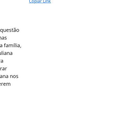
Copiar Link
 questão
nas
 família,
uliana
ra
rar
iana nos
serem