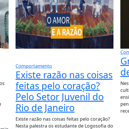
Com
G
Comportamento
d
Existe razão nas coisas
feitas pelo coração?
os
Nes
cult
Pelo Setor Juvenil do
ens
m
pen
Rio de Janeiro
rec
Existe razão nas coisas feitas pelo coração?
Nesta palestra os estudante de Logosofia do