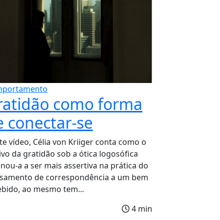
portamento
ratidão como forma
e conectar-se
te vídeo, Célia von Kriiger conta como o
ivo da gratidão sob a ótica logosófica
inou-a a ser mais assertiva na prática do
samento de correspondência a um bem
ebido, ao mesmo tem...
4 min