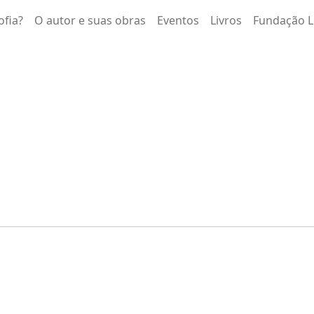
ofia?
O autor e suas obras
Eventos
Livros
Fundação L