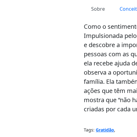
Sobre
Concei
Como o sentimento
Impulsionada pelo 
e descobre a impor
pessoas com as qua
ela recebe ajuda d
observa a oportun
família. Ela tamb
ações que têm mais
mostra que “não h
criadas por cada u
Tags:
Gratidão
,