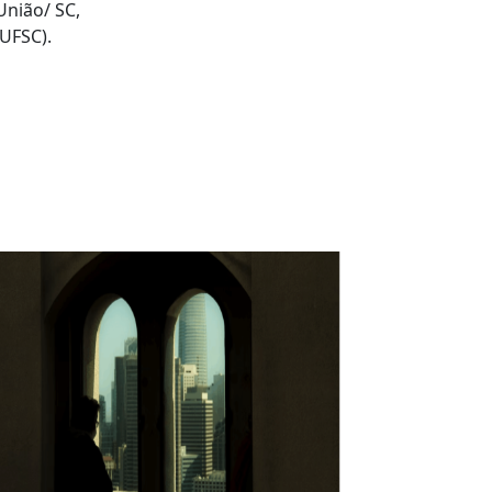
União/ SC,
(UFSC).