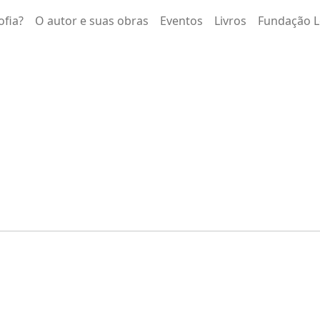
ofia?
O autor e suas obras
Eventos
Livros
Fundação L