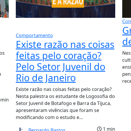
Com
G
Comportamento
d
Existe razão nas coisas
feitas pelo coração?
os
Nes
cult
Pelo Setor Juvenil do
ens
m
pen
Rio de Janeiro
rec
Existe razão nas coisas feitas pelo coração?
Nesta palestra os estudante de Logosofia do
 min
Setor Juvenil de Botafogo e Barra da Tijuca,
apresentaram vivências que foram se
modificando com o estudo e...
1 min
Bernardo Bastos