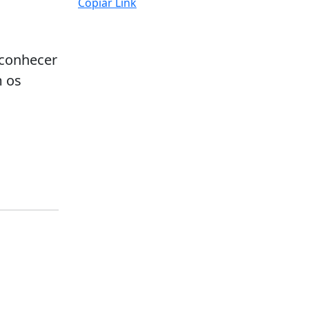
Copiar Link
 conhecer
m os
s