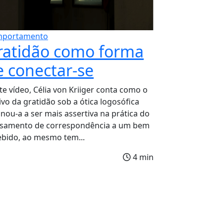
portamento
ratidão como forma
e conectar-se
te vídeo, Célia von Kriiger conta como o
ivo da gratidão sob a ótica logosófica
inou-a a ser mais assertiva na prática do
samento de correspondência a um bem
ebido, ao mesmo tem...
4 min