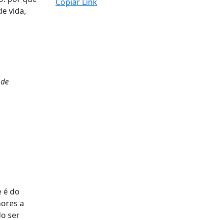
Copiar Link
de vida,
 de
 é do
hores a
do ser