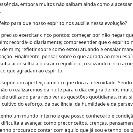
essência, embora muitos não saibam ainda como a acessa
a.
feito para que nosso espírito nos auxilie nessa evolução?
preciso exercitar cinco pontos: começar por não negar que
mim; recordá-lo diariamente; compreeender que o espírito 
ro de mim; refletir sobre como estou atuando e ensaiar man
ipação. Finalmente, pensar sobre o que agrada ao meu espír
sofia aconselha a buscar o equilíbrio, realizando cinco açõ
nco que agradam ao espírito.
ssupõe um aperfeiçoamento que dura a eternidade. Sendo
o o realizaremos da noite para o dia; exigirá de nós muit
le utilizado para resolver as questões quotidianas, mas s
cultivo do esforço, da paciência, da humildade e da perse
 tenho um mundo interno e que posso conhecê-lo é condiç
 dificulta a avançar, como preconceitos, crenças, pensamen
 Tenho procurado contar com aquilo que já sou e tenho: os 