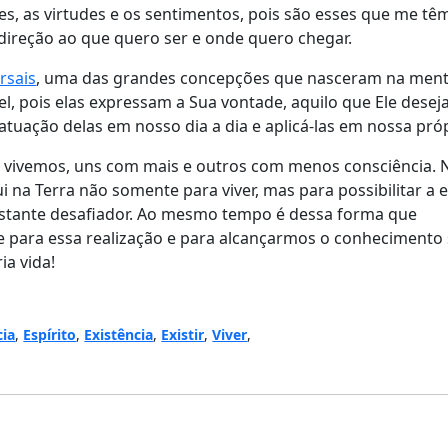
s, as virtudes e os sentimentos, pois são esses que me t
 direção ao que quero ser e onde quero chegar.
rsais
, uma das grandes concepções que nasceram na men
el, pois elas expressam a Sua vontade, aquilo que Ele deseja
atuação delas em nosso dia a dia e aplicá-las em nossa próp
 vivemos, uns com mais e outros com menos consciência. 
 na Terra não somente para viver, mas para possibilitar a e
bastante desafiador. Ao mesmo tempo é dessa forma que
 para essa realização e para alcançarmos o conhecimento
ia vida!
cia
,
Espírito
,
Existência
,
Existir
,
Viver
,