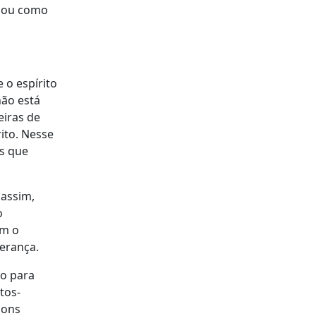
r ou como
 o espírito
não está
eiras de
ito. Nesse
es que
 assim,
o
im o
verança.
ão para
tos-
bons