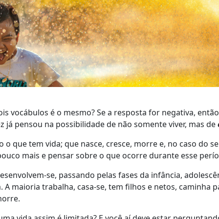
ois vocábulos é o mesmo? Se a resposta for negativa, entã
z já pensou na possibilidade de não somente viver, mas de
o o que tem vida; que nasce, cresce, morre e, no caso do 
uco mais e pensar sobre o que ocorre durante esse perío
senvolvem-se, passando pelas fases da infância, adolescên
. A maioria trabalha, casa-se, tem filhos e netos, caminha p
 morre.
ma vida assim é limitada? E você aí deve estar perguntand