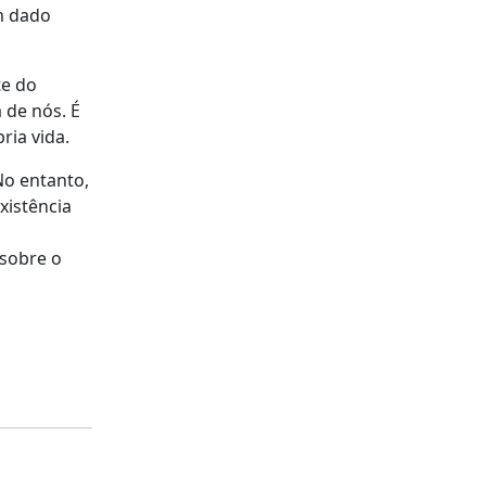
êm dado
te do
 de nós. É
ria vida.
No entanto,
xistência
 sobre o