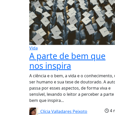
Vida
A parte de bem que
nos inspira
A ciência e o bem, a vida e o conhecimento,
ser humano e sua tese de doutorado. A aut
passa por esses aspectos, de forma viva e
sensível, levando o leitor a perceber a parte
bem que inspira...
4 
Clícia Valladares Peixoto