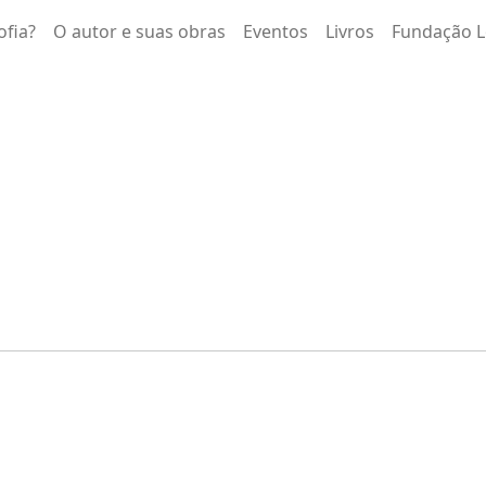
ofia?
O autor e suas obras
Eventos
Livros
Fundação L