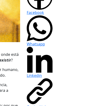
Facebook
Whatsapp
o onde está
existir
?
ser humano,
do.
Linkedin
cia,
ara a
o: por que