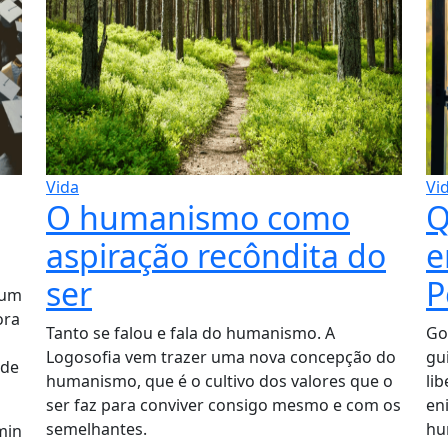
Vida
Vi
O humanismo como
Q
aspiração recôndita do
e
ser
P
 um
ora
Tanto se falou e fala do humanismo. A
Go
Logosofia vem trazer uma nova concepção do
gu
 de
humanismo, que é o cultivo dos valores que o
li
ser faz para conviver consigo mesmo e com os
en
semelhantes.
hu
min