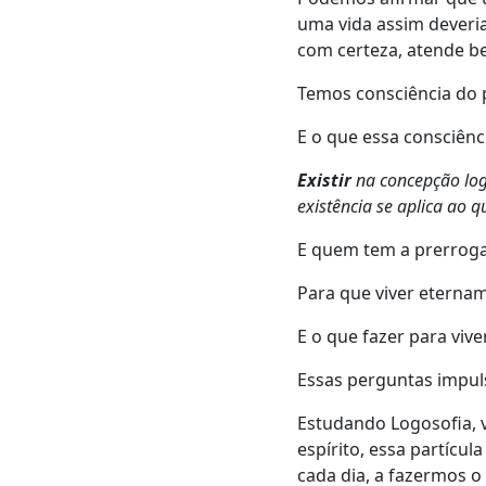
uma vida assim deveria
com certeza, atende b
Temos consciência do p
E o que essa consciên
Existir
na concepção log
existência se aplica ao 
E quem tem a prerroga
Para que viver eterna
E o que fazer para viv
Essas perguntas impu
Estudando Logosofia, 
espírito, essa partícu
cada dia, a fazermos o