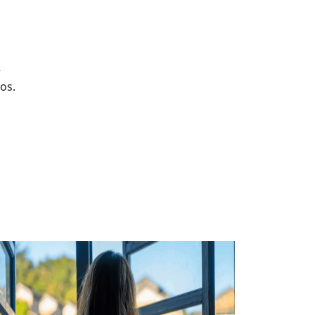
e
os.