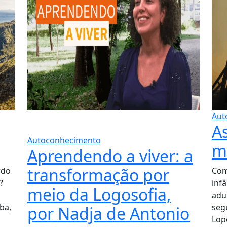
Aut
A
Autoconhecimento
m
Aprendendo a viver: a
transformação por
rdo
Com
?
inf
meio da Logosofia,
adu
ba,
seg
por Nadja de Antonio
Lope