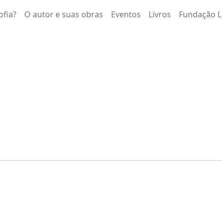
ofia?
O autor e suas obras
Eventos
Livros
Fundação L