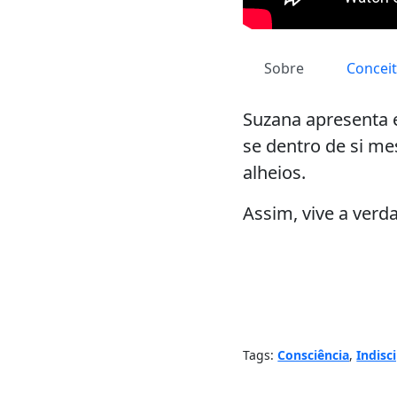
Sobre
Concei
Suzana apresenta 
se dentro de si m
alheios.
Assim, vive a verda
Tags:
Consciência
,
Indisc