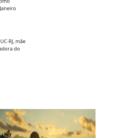
 como
Janeiro
PUC-RJ, mãe
iadora do