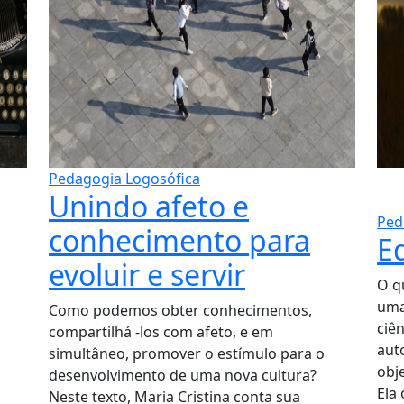
Pedagogia Logosófica
Unindo afeto e
Ped
conhecimento para
E
evoluir e servir
O q
uma
Como podemos obter conhecimentos,
ciên
compartilhá -los com afeto, e em
aut
simultâneo, promover o estímulo para o
obj
desenvolvimento de uma nova cultura?
Ela 
Neste texto, Maria Cristina conta sua