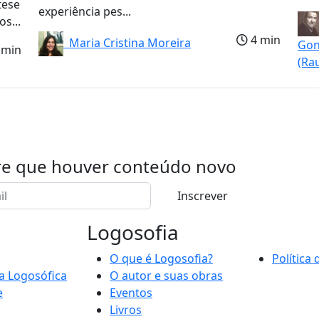
tese
experiência pes...
s...
4 min
Maria Cristina Moreira
Gon
 min
(Ra
re que houver conteúdo novo
Inscrever
Logosofia
O que é Logosofia?
Política
a Logosófica
O autor e suas obras
e
Eventos
Livros