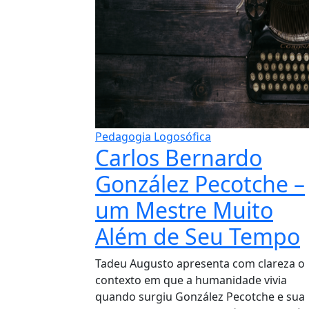
Pedagogia Logosófica
Carlos Bernardo
González Pecotche –
um Mestre Muito
Além de Seu Tempo
Tadeu Augusto apresenta com clareza o
contexto em que a humanidade vivia
quando surgiu González Pecotche e sua