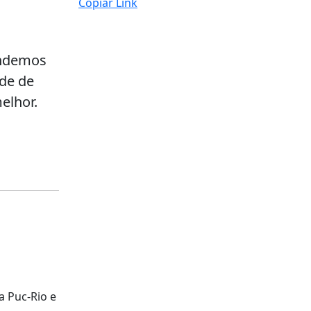
Copiar Link
endemos
ade de
elhor.
a Puc-Rio e