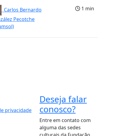
1 min
Carlos Bernardo
zález Pecotche
umsol)
Deseja falar
conosco?
 de privacidade
Entre em contato com
alguma das sedes
culturais da Fundação