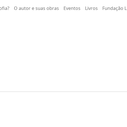
ofia?
O autor e suas obras
Eventos
Livros
Fundação L