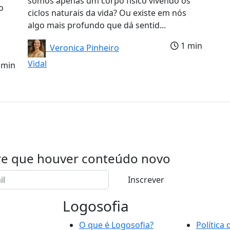
somos apenas um corpo físico vivendo os
o
ciclos naturais da vida? Ou existe em nós
algo mais profundo que dá sentid...
1 min
Veronica Pinheiro
Vidal
 min
re que houver conteúdo novo
Inscrever
Logosofia
O que é Logosofia?
Política