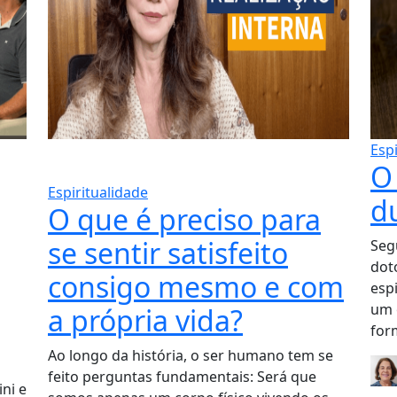
Esp
O 
Espiritualidade
d
O que é preciso para
se sentir satisfeito
Seg
dot
consigo mesmo e com
espi
um 
a própria vida?
for
Ao longo da história, o ser humano tem se
feito perguntas fundamentais: Será que
ni e