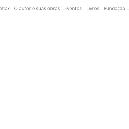
ofia?
O autor e suas obras
Eventos
Livros
Fundação L