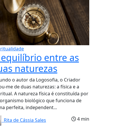
iritualidade
equilíbrio entre as
uas naturezas
undo o autor da Logosofia, o Criador
ou-me de duas naturezas: a física e a
ritual. A natureza física é constituída por
organismo biológico que funciona de
ma perfeita, independent...
4 min
Rita de Cássia Sales