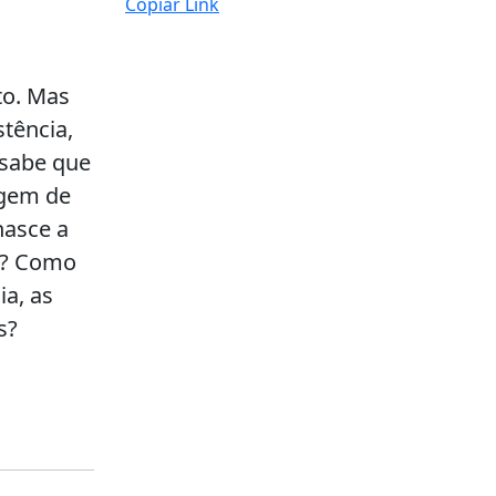
Copiar Link
to. Mas
stência,
 sabe que
agem de
nasce a
ar? Como
a, as
s?