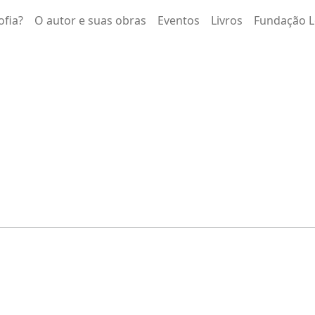
ofia?
O autor e suas obras
Eventos
Livros
Fundação L