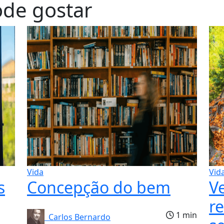
de gostar
Vida
Vid
s
Concepção do bem
V
re
1 min
Carlos Bernardo