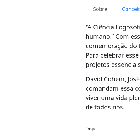
Sobre
Concei
“A Ciência Logosó
humano.” Com ess
comemoração do Di
Para celebrar ess
projetos essenciais
David Cohem, José 
comandam essa con
viver uma vida ple
de todos nós.
Tags: