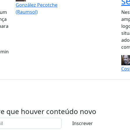
s
González Pecotche
(Raumsol)
 um
Nes
ança
amp
para
log
situ
adol
conv
 min
Cos
re que houver conteúdo novo
Inscrever