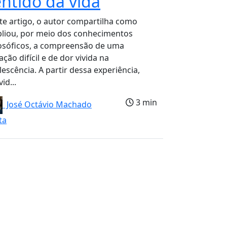
entido da vida
te artigo, o autor compartilha como
liou, por meio dos conhecimentos
osóficos, a compreensão de uma
ação difícil e de dor vivida na
escência. A partir dessa experiência,
id...
3 min
José Octávio Machado
ta