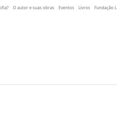
ofia?
O autor e suas obras
Eventos
Livros
Fundação L