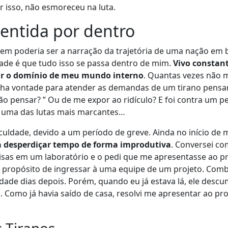
 isso, não esmoreceu na luta.
entida por dentro
em poderia ser a narração da trajetória de uma nação em 
dade é que tudo isso se passa dentro de mim.
Vivo constan
ir o domínio de meu mundo interno
. Quantas vezes não 
nha vontade para atender as demandas de um tirano pens
o pensar? ” Ou de me expor ao ridículo? E foi contra um 
s, uma das lutas mais marcantes…
culdade, devido a um período de greve. Ainda no início de 
a desperdiçar tempo de forma improdutiva
. Conversei c
isas em um laboratório e o pedi que me apresentasse ao p
o propósito de ingressar à uma equipe de um projeto. Co
dade dias depois. Porém, quando eu já estava lá, ele descu
 Como já havia saído de casa, resolvi me apresentar ao pr
 Tiranos