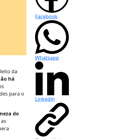
Facebook
Whatsapp
leito da
não há
os
des para o
Linkedin
rmeza do
 as
mera