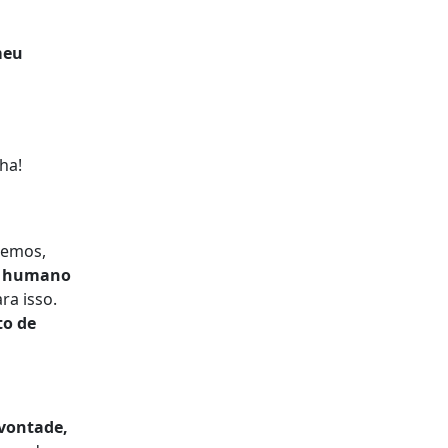
meu
ha!
demos,
r humano
ra isso.
to de
 vontade,