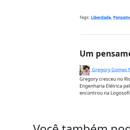
Tags:
Liberdade
,
Pensam
Um pensame
Gregory Gomes N
Gregory cresceu no Rio
Engenharia Elétrica pe
encontrou na Logosofi
Você também pod