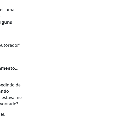
ei: uma
e
alguns
outorado!”
nsamento…
mpedindo de
ando
o estava me
 vontade?
meu