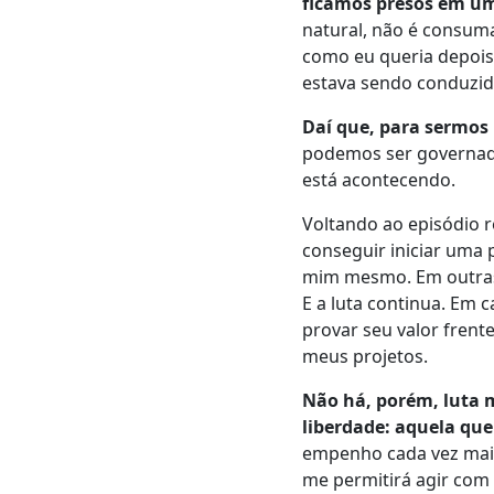
ficamos presos em u
natural, não é consum
como eu queria depois
estava sendo conduzid
Daí que, para sermos 
podemos ser governad
está acontecendo.
Voltando ao episódio r
conseguir iniciar uma
mim mesmo. Em outras
E a luta continua. Em 
provar seu valor frent
meus projetos.
Não há, porém, luta m
liberdade: aquela qu
empenho cada vez mais
me permitirá agir com 