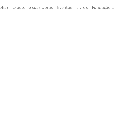
ofia?
O autor e suas obras
Eventos
Livros
Fundação L