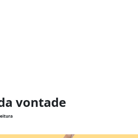
 da vontade
leitura