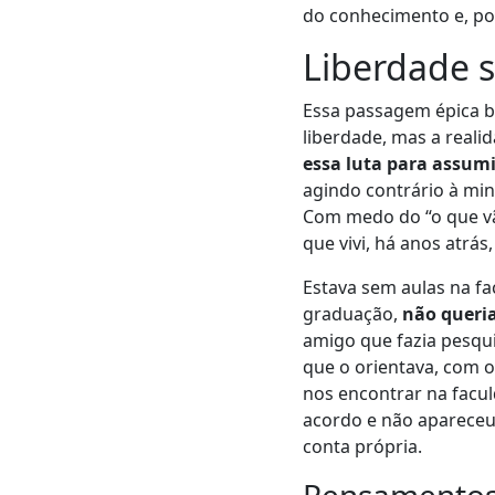
do conhecimento e, por
Liberdade s
Essa passagem épica b
liberdade, mas a reali
essa luta para assum
agindo contrário à mi
Com medo do “o que vã
que vivi, há anos atrá
Estava sem aulas na fa
graduação,
não queri
amigo que fazia pesqu
que o orientava, com 
nos encontrar na facul
acordo e não apareceu.
conta própria.
Pensamentos