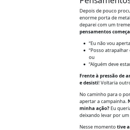
Depois de pouco procu
enorme porta de meta
deparei com um treme
pensamentos começar
“Eu não vou aperta
“Posso atrapalhar
ou
“Alguém deve esta
Frente à pressão de 
e desisti
! Voltaria out
No caminho para o pont
apertar a campainha.
minha ação?
Eu queria
deixando levar por um
Nesse momento
tive 