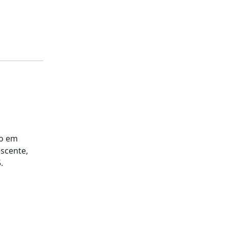
do em
escente,
.