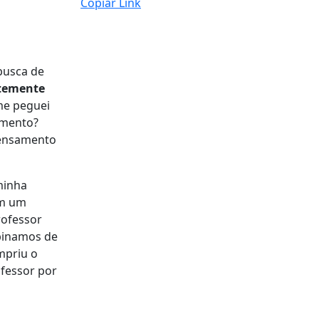
Copiar Link
busca de
temente
me peguei
amento?
pensamento
minha
om um
rofessor
mbinamos de
mpriu o
ofessor por