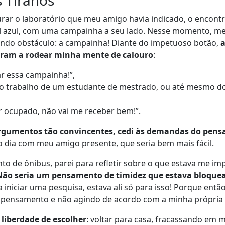
rar o laboratório que meu amigo havia indicado, o encontr
l azul, com uma campainha a seu lado. Nesse momento, m
ndo obstáculo: a campainha! Diante do impetuoso botão,
am a rodear minha mente de calouro
:
r essa campainha!”,
 o trabalho de um estudante de mestrado, ou até mesmo d
r ocupado, não vai me receber bem!”.
argumentos tão convincentes, cedi às demandas do pe
ro dia com meu amigo presente, que seria bem mais fácil.
o de ônibus, parei para refletir sobre o que estava me i
Não seria um pensamento de timidez que estava bloque
 iniciar uma pesquisa, estava ali só para isso! Porque entã
 pensamento e não agindo de acordo com a minha própria
a liberdade de escolher
: voltar para casa, fracassando em 