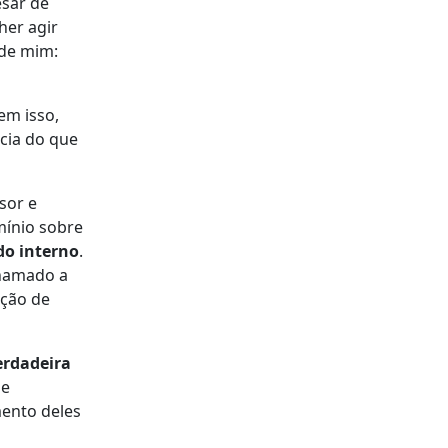
pesar de
her agir
 de mim:
Sem isso,
cia do que
sor e
mínio sobre
o interno
.
chamado a
ação de
erdadeira
me
ento deles