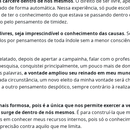
m cárcere dentro de nós mesmos
. O direito de ser livre, a
ado de forma automática. Nessa experiência, só pude escol
 de ter o conhecimento do que estava se passando dentro
o pelo pensamento de timidez.
livres, seja imprescindível o conhecimento das causas
. 
os por pensamentos de toda índole sem a menor consciên
elatado, depois de apertar a campainha, falar com o profes
 pesquisa, conquistei principalmente, um pouco mais de do
 palavras,
a vontade ampliou seu reinado em meu mund
cada circunstância, um novo eleito da minha vontade será 
e a outro pensamento despótico, sempre contrário à realiz
ais formosa, pois é a única que nos permite exercer a v
e surge de dentro de nós mesmos
. É para construí-la que 
 em conhecer meus recursos internos, pois só o conhecim
precisão contra aquilo que me limita.