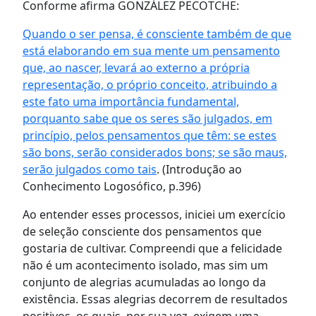
Conforme afirma GONZÁLEZ PECOTCHE:
Quando o ser pensa, é consciente também de que
está elaborando em sua mente um pensamento
que, ao nascer, levará ao externo a própria
representação, o próprio conceito, atribuindo a
este fato uma importância fundamental,
porquanto sabe que os seres são julgados, em
princípio, pelos pensamentos que têm: se estes
são bons, serão considerados bons; se são maus,
serão julgados como tais
. (
Introdução ao
Conhecimento Logosófico
, p.396)
Ao entender esses processos, iniciei um exercício
de seleção consciente dos pensamentos que
gostaria de cultivar. Compreendi que a felicidade
não é um acontecimento isolado, mas sim um
conjunto de alegrias acumuladas ao longo da
existência. Essas alegrias decorrem de resultados
positivos, os quais, por sua vez, exigem uma