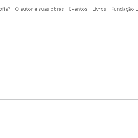
ofia?
O autor e suas obras
Eventos
Livros
Fundação L