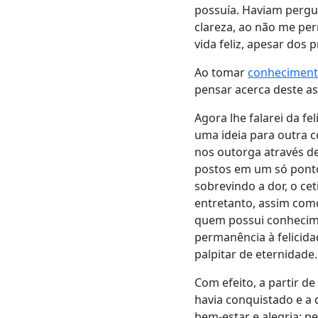
possuía. Haviam pergu
clareza, ao não me per
vida feliz, apesar dos
Ao tomar
conhecimen
pensar acerca deste a
Agora lhe falarei da f
uma ideia para outra c
nos outorga através 
postos em um só ponto;
sobrevindo a dor, o ce
entretanto, assim como
quem possui conhecim
permanência à felicidad
palpitar de eternidade.
Com efeito, a partir de
havia conquistado e a
bem-estar e alegria: 