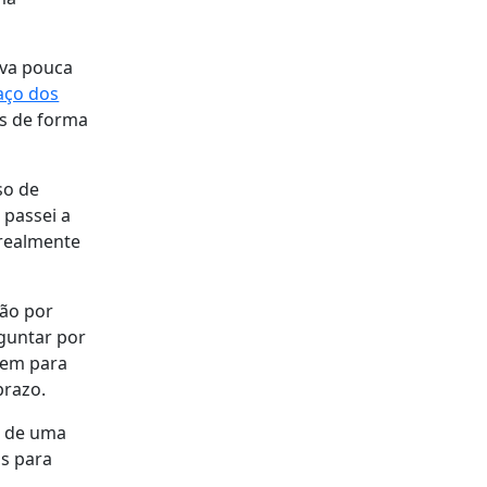
ava pouca
aço dos
os de forma
so de
 passei a
 realmente
ção por
rguntar por
bem para
prazo.
ar de uma
s para