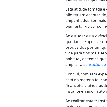
Esta atitude tomada e
não teriam acontecido,
empenhados, ter mais 
bem-estar de ser senh
Ao estudar esta vivênc
queriam se apossar do
produzidos por um que
vida para fins mais se
habitual, os temas qu
ampliar a
sensação de 
Concluí, com esta exper
está no materia foi co
financeira e ainda pu
instante errado, fruto
Ao realizar esta trans
maior coragem, valor e