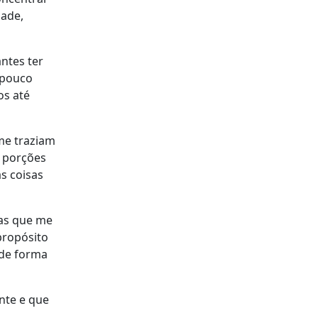
dade,
ntes ter
mpouco
s até
me traziam
s porções
s coisas
oas que me
propósito
 de forma
ente e que