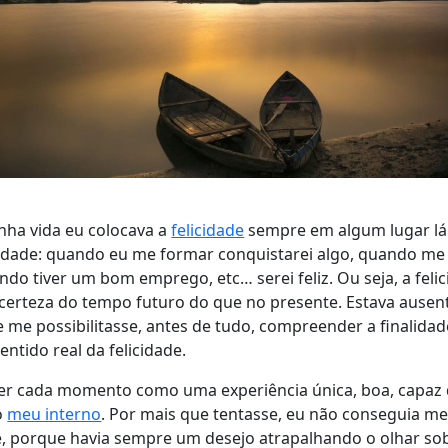
nha vida eu colocava a
felicidade
sempre em algum lugar lá 
lidade: quando eu me formar conquistarei algo, quando me
uando tiver um bom emprego, etc… serei feliz. Ou seja, a feli
ncerteza do tempo futuro do que no presente. Estava ausen
me possibilitasse, antes de tudo, compreender a finalidad
ntido real da felicidade.
ver cada momento como uma experiência única, boa, capaz 
o
meu interno
. Por mais que tentasse, eu não conseguia me 
e, porque havia sempre um desejo atrapalhando o olhar sob