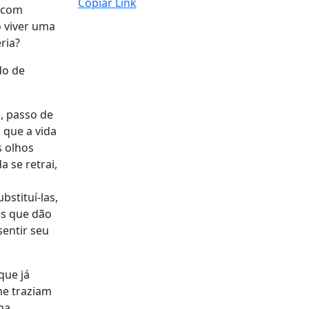
Copiar Link
s com
o viver uma
ria?
do de
, passo de
 que a vida
 olhos
 se retrai,
stituí-las,
os que dão
sentir seu
que já
me traziam
ma