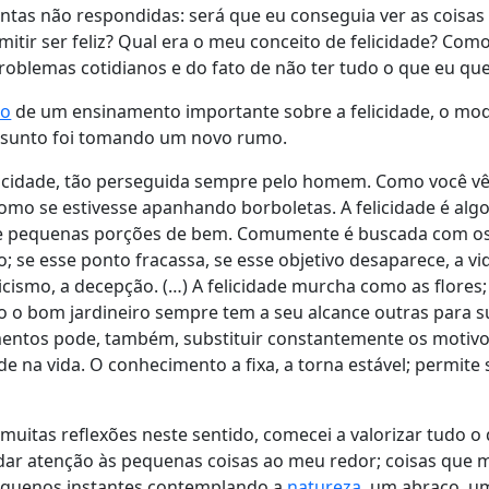
ntas não respondidas: será que eu conseguia ver as coisa
mitir ser feliz? Qual era o meu conceito de felicidade? Com
 problemas cotidianos e do fato de não ter tudo o que eu que
to
de um ensinamento importante sobre a felicidade, o mo
ssunto foi tomando um novo rumo.
elicidade, tão perseguida sempre pelo homem. Como você vê
omo se estivesse apanhando borboletas. A felicidade é algo
de pequenas porções de bem. Comumente é buscada com os
 se esse ponto fracassa, se esse objetivo desaparece, a vida
ticismo, a decepção. (…) A felicidade murcha como as flores;
 o bom jardineiro sempre tem a seu alcance outras para sub
entos pode, também, substituir constantemente os motiv
e na vida. O conhecimento a fixa, a torna estável; permite 
 muitas reflexões neste sentido, comecei a valorizar tudo o 
 dar atenção às pequenas coisas ao meu redor; coisas que 
pequenos instantes contemplando a
natureza
, um abraço, u