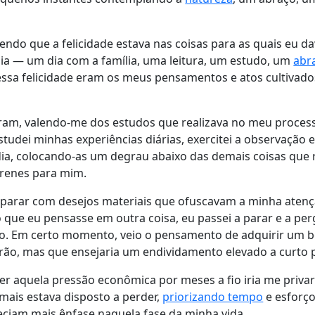
endo que a felicidade estava nas coisas para as quais eu d
ia — um dia com a família, uma leitura, um estudo, um
abr
 dessa felicidade eram os meus pensamentos e atos cultivad
ram, valendo-me dos estudos que realizava no meu proces
tudei minhas experiências diárias, exercitei a observação e
a dia, colocando-as um degrau abaixo das demais coisas que
renes para mim.
parar com desejos materiais que ofuscavam a minha aten
 que eu pensasse em outra coisa, eu passei a parar e a pe
do. Em certo momento, veio o pensamento de adquirir um 
erão, mas que ensejaria um endividamento elevado a curto 
e ter aquela pressão econômica por meses a fio iria me priv
mais estava disposto a perder,
priorizando tempo
e esforço
eciam mais ênfase naquela fase da minha vida.