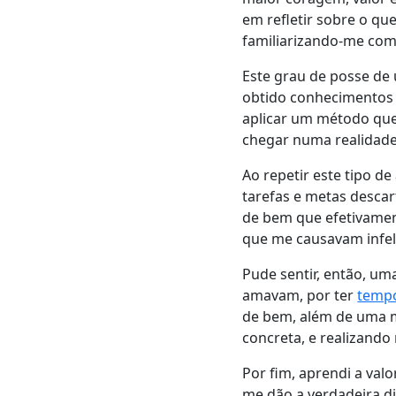
em refletir sobre o qu
familiarizando-me com 
Este grau de posse de 
obtido conhecimentos
aplicar um método qu
chegar numa realidade
Ao repetir este tipo 
tarefas e metas desca
de bem que efetivament
que me causavam infeli
Pude sentir, então, um
amavam, por ter
temp
de bem, além de uma m
concreta, e realizand
Por fim, aprendi a val
me dão a verdadeira d