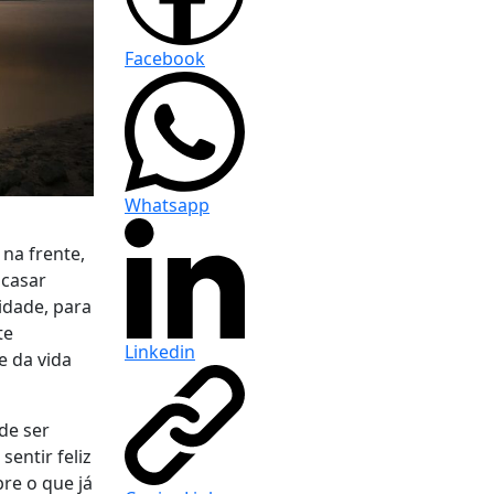
Facebook
Whatsapp
na frente,
 casar
cidade, para
te
Linkedin
e da vida
de ser
sentir feliz
re o que já