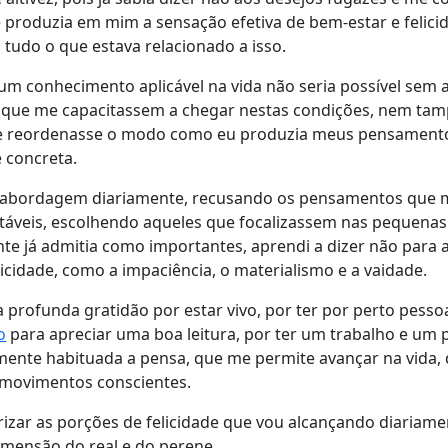
e produzia em mim a sensação efetiva de bem-estar e felici
tudo o que estava relacionado a isso.
um conhecimento aplicável na vida não seria possível sem a
 que me capacitassem a chegar nestas condições, nem ta
e reordenasse o modo como eu produzia meus pensamento
 concreta.
de abordagem diariamente, recusando os pensamentos que 
rtáveis, escolhendo aqueles que focalizassem nas pequena
e já admitia como importantes, aprendi a dizer não para a
cidade, como a impaciência, o materialismo e a vaidade.
a profunda gratidão por estar vivo, por ter por perto pess
o
para apreciar uma boa leitura, por ter um trabalho e um 
ente habituada a pensa, que me permite avançar na vida,
o movimentos conscientes.
orizar as porções de felicidade que vou alcançando diariam
imensão do real e do perene.