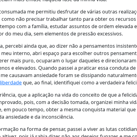
 consumada me permitiu desfrutar de várias outras realiza
 como não precisar trabalhar tanto para obter os recursos
tempo com a família, estudar assuntos de ordem elevada e 
or do meu dia, sem elementos de pressão excessivos.
ia, percebi ainda que, ao dizer não a pensamentos insistent
 meu interno, abri espaço para escolher outros pensament
rer mais puro, ocuparam o lugar daqueles e direcionaram
renos e elevados. Quando passei a praticar essa conduta d
e me causavam ansiedade foram se dissipando naturalment
liberdade
que, ao final, identifiquei como a verdadeira felic
iência, que a aplicação na vida do conceito de que a felici
mprovado, pois, com a decisão tomada, organizei minha vid
de, em pouco tempo, obter a mesma conquista material que 
 da ansiedade e da inconsciência.
formação na forma de pensar, passei a viver as lutas cotidi
 altivez, pois já sabia dizer não aos desejos fugazes e me 