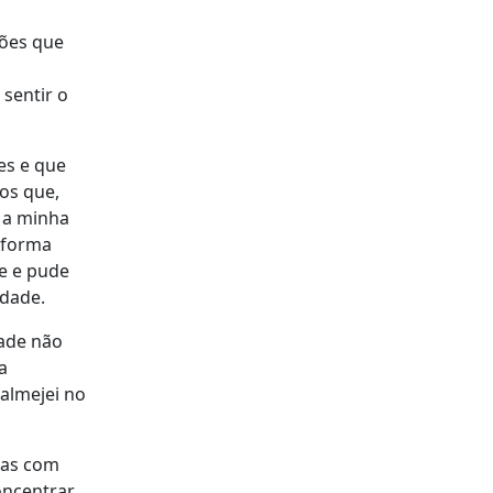
ções que
sentir o
es e que
os que,
 a minha
e forma
e e pude
idade.
dade não
a
almejei no
anas com
concentrar