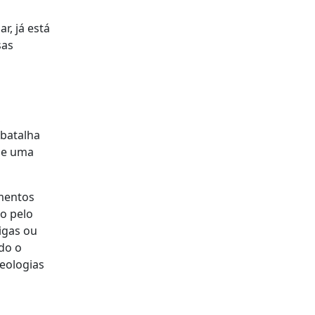
r, já está
sas
,
 batalha
 de uma
mentos
do pelo
igas ou
odo o
eologias