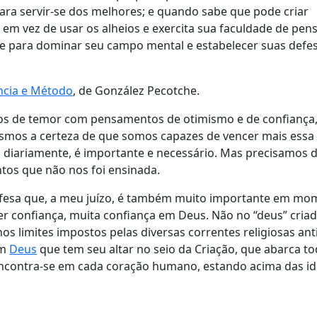
ara servir-se dos melhores; e quando sabe que pode criar
m vez de usar os alheios e exercita sua faculdade de pensa
 para dominar seu campo mental e estabelecer suas defe
ência e Método
, de González Pecotche.
s de temor com pensamentos de otimismo e de confiança
mos a certeza de que somos capazes de vencer mais essa
a diariamente, é importante e necessário. Mas precisamos
tos que não nos foi ensinada.
fesa que, a meu juízo, é também muito importante em mo
r confiança, muita confiança em Deus. Não no “deus” cria
 limites impostos pelas diversas correntes religiosas ant
um
Deus
que tem seu altar no seio da Criação, que abarca t
ncontra-se em cada coração humano, estando acima das id