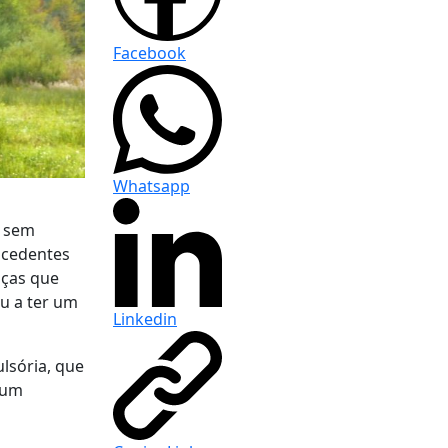
Facebook
Whatsapp
r sem
ocedentes
nças que
u a ter um
Linkedin
lsória, que
 um