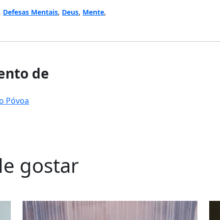
,
Defesas Mentais
,
Deus
,
Mente
,
nto de
to Póvoa
e gostar