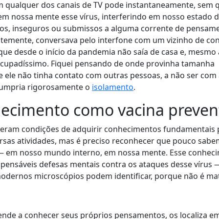
m qualquer dos canais de TV pode instantaneamente, sem 
em nossa mente esse vírus, interferindo em nosso estado 
os, inseguros ou submissos a alguma corrente de pensam
ntemente, conversava pelo interfone com um vizinho de co
que desde o início da pandemia não saía de casa e, mesmo 
ocupadíssimo. Fiquei pensando de onde provinha tamanha
e ele não tinha contato com outras pessoas, a não ser com 
umpria rigorosamente o
isolamento
.
ecimento como vacina preven
deram condições de adquirir conhecimentos fundamentais 
versas atividades, mas é preciso reconhecer que pouco sab
 — em nosso mundo interno, em nossa mente. Esse conhec
dispensáveis defesas mentais contra os ataques desse vírus
odernos microscópios podem identificar, porque não é mat
de a conhecer seus próprios pensamentos, os localiza e