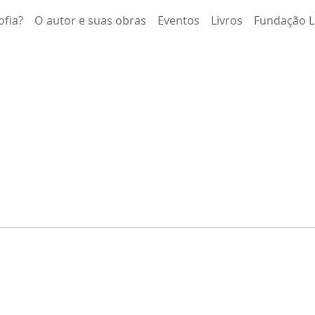
ofia?
O autor e suas obras
Eventos
Livros
Fundação L