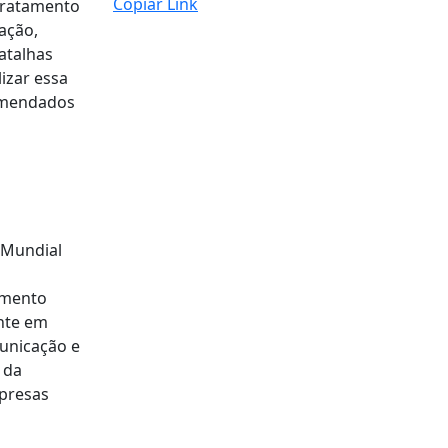
Copiar Link
tratamento
ação,
atalhas
izar essa
omendados
 Mundial
e
amento
nte em
municação e
 da
 presas