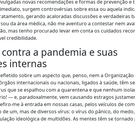
ivulgadas novas recomendações e formas de prevenção e 
imediato, surgem controvérsias sobre essa ou aquela indic
tratamento, gerando acaloradas discussões e verdadeiras b
 sou da área médica, não me aventuro a contestar nem aval
ão, mas tenho procurado levar em conta os cuidados rec
vel credibilidade.
 contra a pandemia e suas
s internas
 refletido sobre um aspecto que, penso, nem a Organização
rgãos internacionais ou nacionais, ligados à saúde, têm s
rus que se espalhou com a quarentena e que nenhum isol
rio! — e, paradoxalmente, vem causando estragos justame
efiro-me à entrada em nossas casas, pelos veículos de co
ão de um, mas de diversos vírus: o vírus do pânico, do medo,
ulação ideológica de multidões. As mentes têm se tornado