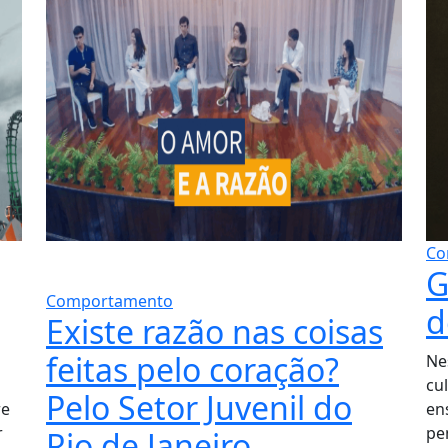
Co
G
Comportamento
d
Existe razão nas coisas
feitas pelo coração?
Ne
cu
Pelo Setor Juvenil do
re
en
r
pe
Rio de Janeiro