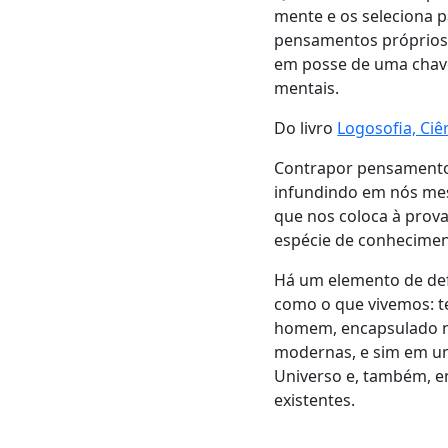
mente e os seleciona p
pensamentos próprios e
em posse de uma chave
mentais.
Do livro
Logosofia, Ci
Contrapor pensamento
infundindo em nós mes
que nos coloca à prov
espécie de conhecimen
Há um elemento de de
como o que vivemos: te
homem, encapsulado nos
modernas, e sim em 
Universo e, também, e
existentes.