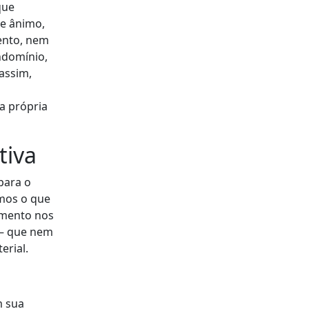
que
de ânimo,
ento, nem
ndomínio,
assim,
a própria
tiva
para o
emos o que
imento nos
 — que nem
erial.
m sua