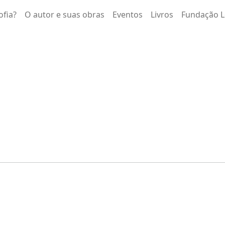
ofia?
O autor e suas obras
Eventos
Livros
Fundação L