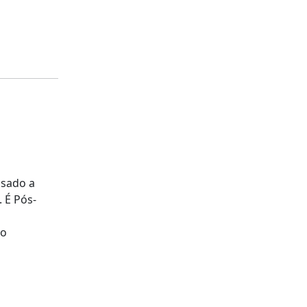
ssado a
. É Pós-
lo