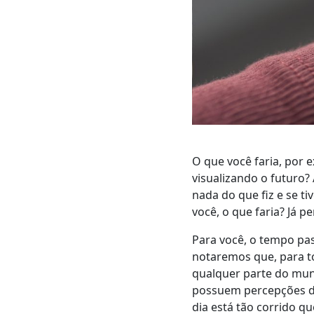
O que você faria, por
visualizando o futur
nada do que fiz e se t
você, o que faria? Já p
Para você, o tempo pa
notaremos que, para to
qualquer parte do mun
possuem percepções di
dia está tão corrido q