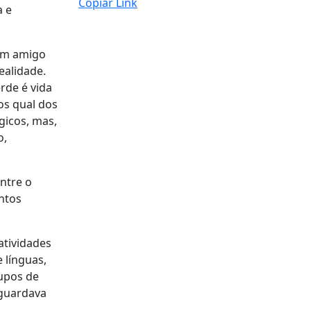
Copiar Link
a e
 um amigo
ealidade.
rde é vida
os qual dos
gicos, mas,
o,
ntre o
ntos
atividades
 línguas,
rupos de
aguardava