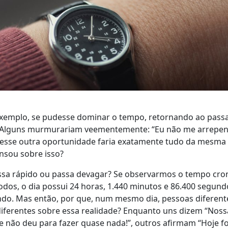
 exemplo, se pudesse dominar o tempo, retornando ao pass
o? Alguns murmurariam veementemente: “Eu não me arrepe
ivesse outra oportunidade faria exatamente tudo da mesma 
ensou sobre isso?
ssa rápido ou passa devagar? Se observarmos o tempo cro
dos, o dia possui 24 horas, 1.440 minutos e 86.400 segun
do. Mas então, por que, num mesmo dia, pessoas diferent
ferentes sobre essa realidade? Enquanto uns dizem “Nossa
ue não deu para fazer quase nada!”, outros afirmam “Hoje f