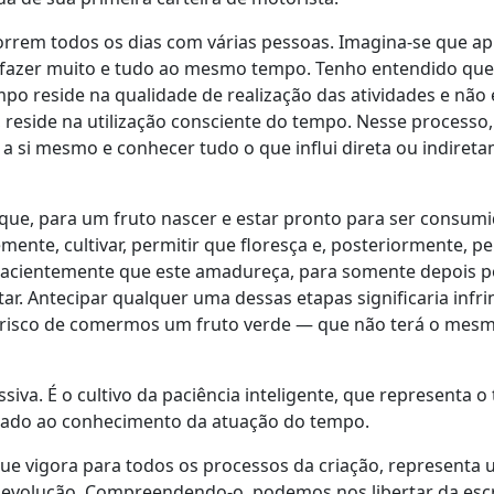
orrem todos os dias com várias pessoas. Imagina-se que ap
 fazer muito e tudo ao mesmo tempo. Tenho entendido que
po reside na qualidade de realização das atividades e não
 reside na utilização consciente do tempo. Nesse processo,
a si mesmo e conhecer tudo o que influi direta ou indiret
que, para um fruto nascer e estar pronto para ser consumi
mente, cultivar, permitir que floresça e, posteriormente, p
pacientemente que este amadureça, para somente depois 
r. Antecipar qualquer uma dessas etapas significaria infrin
 risco de comermos um fruto verde — que não terá o mes
siva. É o cultivo da paciência inteligente, que representa o 
aliado ao conhecimento da atuação do tempo.
que vigora para todos os processos da criação, representa
 evolução. Compreendendo-o, podemos nos libertar da esc