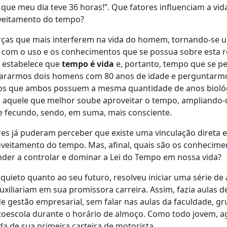
 que meu dia teve 36 horas!”. Que fatores influenciam a vid
veitamento do tempo?
rças que mais interferem na vida do homem, tornando-se
o com o uso e os conhecimentos que se possua sobre esta r
s estabelece que
tempo é vida
e, portanto, tempo que se pe
pararmos dois homens com 80 anos de idade e perguntarm
mos que ambos possuem a mesma quantidade de anos bioló
s aquele que melhor soube aproveitar o tempo, ampliando-
e fecundo, sendo, em suma, mais consciente.
res já puderam perceber que existe uma vinculação direta e
veitamento do tempo. Mas, afinal, quais são os conhecime
nder a controlar e dominar a Lei do Tempo em nossa vida?
nquieto quanto ao seu futuro, resolveu iniciar uma série de 
uxiliariam em sua promissora carreira. Assim, fazia aulas de
de gestão empresarial, sem falar nas aulas da faculdade, g
toescola durante o horário de almoço. Como todo jovem, 
 de sua primeira carteira de motorista.