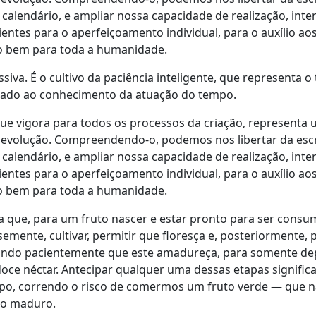
o calendário, e ampliar nossa capacidade de realização, inte
entes para o aperfeiçoamento individual, para o auxílio ao
 do bem para toda a humanidade.
siva. É o cultivo da paciência inteligente, que representa o 
aliado ao conhecimento da atuação do tempo.
que vigora para todos os processos da criação, representa
 evolução. Compreendendo-o, podemos nos libertar da esc
o calendário, e ampliar nossa capacidade de realização, inte
entes para o aperfeiçoamento individual, para o auxílio ao
 do bem para toda a humanidade.
a que, para um fruto nascer e estar pronto para ser consu
semente, cultivar, permitir que floresça e, posteriormente, 
rando pacientemente que este amadureça, para somente de
oce néctar. Antecipar qualquer uma dessas etapas significa
empo, correndo o risco de comermos um fruto verde — que n
to maduro.