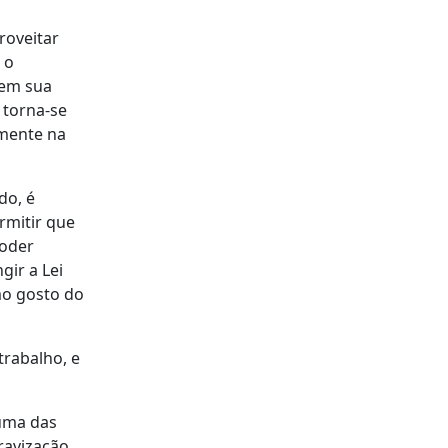
roveitar
 o
 em sua
 torna-se
amente na
do, é
ermitir que
poder
gir a Lei
mo gosto do
trabalho, e
 uma das
ravização