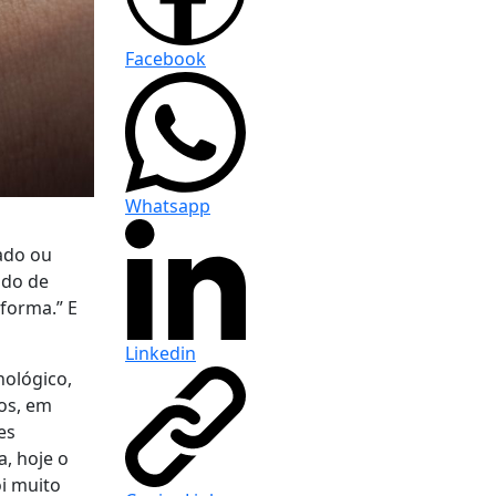
Facebook
Whatsapp
ado ou
ndo de
forma.” E
Linkedin
nológico,
dos, em
es
, hoje o
oi muito