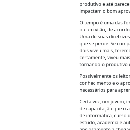
produtivo e até parece
impactam o bom apro
O tempo é uma das fo
ou um vilão, de acord
Uma de suas diretrize
que se perde. Se com
dois viveu mais, tere
certamente, viveu mai
tornando-o produtivo 
Possivelmente os leito
conhecimento e o apro
necessários para apre
Certa vez, um jovem, i
de capacitação que o a
de informática, curso 
estudo, academia e au
ansiosamente a chegada