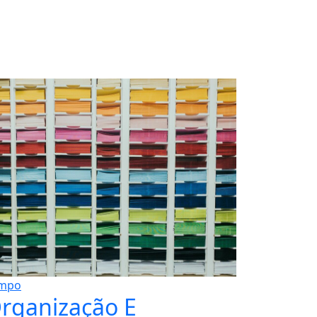
mpo
rganização E