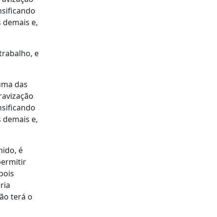
nsificando
s demais e,
trabalho, e
 uma das
ravização
nsificando
s demais e,
mido, é
permitir
pois
ria
ão terá o