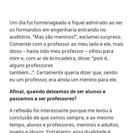
Um dia fui homenageado e fiquei admirado ao ver
os formandos em engenharia entrando no
auditório.
“
Mas são meninos!
”,
exclamei surpreso.
Comentei com o professor ao meu lado e ele
,
mais
idoso
–
havia sido meu professor – olhou para
mim e, com ar
de brincadeira
,
disse
:
“
p
ois é,
alguns professores
também…
”.
Certamente
queria
diz
er
que, sendo
eu um professor, era ainda um menino para ele.
Afinal, quando deixamos de ser alunos e
passamos a ser professores?
A reflexão foi interessante porque me levou à
conclusão de que somos sempre, e ao mesmo
tempo, aluno
s
e professor
es
, menino
s
e adulto
s
,
jove
ns
e idoso
s
. Entretanto, essa dualidade é