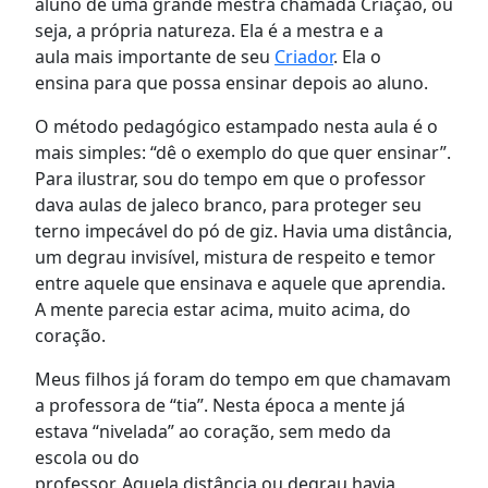
aluno de uma grande mestra
chamada
Criação,
ou
seja, a própria natureza. Ela
é a mestra e a
aula
mais importante
d
e seu
Criador
. Ela
o
ensina
para que possa ensinar
depois
ao aluno.
O método pedagógico estampado
nesta aula
é o
mais simples
:
“d
ê o
exemplo do que quer ensinar
”.
Para ilustrar,
sou do tempo em que o professor
dava aulas de jaleco branco, para proteger seu
terno impecável do pó de giz. Havia uma distância,
um degrau invisível, mistura de respeito e temor
entre
aquele
que ensinava e
aquele que
aprendia.
A mente parecia estar acima, muito acima, do
coração.
Meus filhos já foram do tempo em que chamavam
a professora de “tia”.
Nesta
época a mente
já
estava
“nivelada” ao
coração,
sem
medo da
escola
ou
do
professor.
Aquela
distância
ou
degrau havia