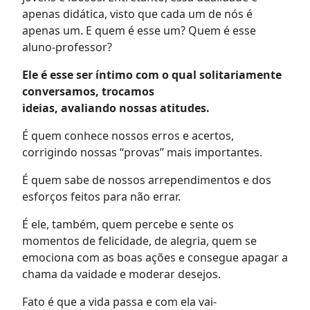
apenas didática, visto que cada um de nós é
apenas um. E quem é esse um? Quem é esse
aluno-professor?
Ele é esse ser íntimo com o qual solitariamente
conversamos, trocamos
ideias, avaliando nossas atitudes.
É
que
m
conhece nossos erros e acertos,
corrig
indo
nossas
“
provas
”
mais importantes
.
É
q
ue
m
sabe de nossos arrependimentos e dos
esforços feitos para não errar
.
É ele, também, que
m
percebe e sente os
momentos de felicidade, de alegria,
quem se
emociona
com as boas ações e
consegue apagar a
chama da vaidade e
moderar
desejos
.
Fato é que a vida passa e com ela
vai-