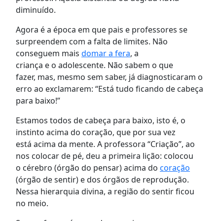
diminuído.
Agora é a época em que
pais e professores
se
surpreendem
com a falta de limites. Não
conseguem mais
domar a fera
, a
criança
e
o
adolescente
. N
ão sabem o que
fazer
,
m
as, mesmo sem saber, já diagnosticaram o
erro ao exclamarem: “Está tudo ficando de cabeça
para baixo!”
Estamos todos de cabeça para baixo, isto é, o
instinto acima do coração
, que por sua vez
está
acima da mente. A
professora “
Criação
”
, ao
nos colocar de pé
,
deu a primeira lição
:
c
olocou
o
cérebro (
órgão do pensar
)
acima
do
coração
(órgão de sentir) e
dos órgãos
de
reprodução.
Nessa hierarquia divina, a região do sentir ficou
no meio.