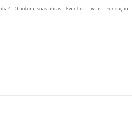
ofia?
O autor e suas obras
Eventos
Livros
Fundação L