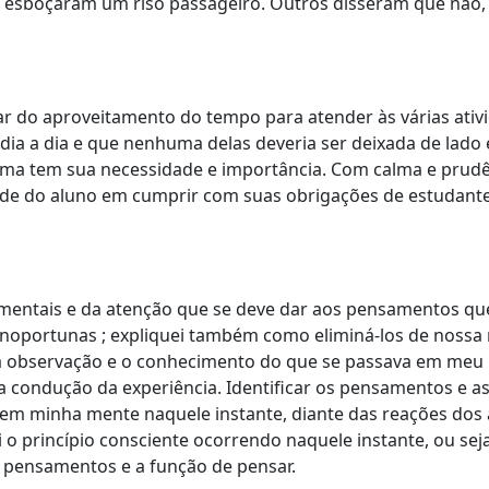
s esboçaram um riso passageiro. Outros disseram que não,
ar do aproveitamento do tempo para atender às várias ativ
ia a dia e que nenhuma delas deveria ser deixada de lado
uma tem sua necessidade e importância. Com calma e prudên
ade do aluno em cumprir com suas obrigações de estudant
s mentais e da atenção que se deve dar aos pensamentos qu
inoportunas ; expliquei também como eliminá-los de nossa
a observação e o conhecimento do que se passava em meu 
 condução da experiência. Identificar os pensamentos e a
 em minha mente naquele instante, diante das reações dos a
i o princípio consciente ocorrendo naquele instante, ou seja
s pensamentos e a função de pensar.