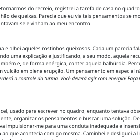
etornarmos do recreio, registrei a tarefa de casa no quadro
hão de queixas. Parecia que eu via tais pensamentos se m
gantavam-se e vinham ao meu encontro.
ma e olhei aqueles rostinhos queixosos. Cada um parecia fa
ando uma explicação e justificando, a seu modo, aquela recu
também e, de forma enérgica, conter aquela balbúrdia. Perc
m vulcão em plena erupção. Um pensamento em especial n
rderá o controle da turma. Você deverá agir com energia! Faça 
incel, usado para escrever no quadro, enquanto tentava obs
ente, organizar os pensamentos e buscar uma solução. De
a impulsionar-me para uma conduta inadequada e insensí
 ao que acontecia comigo mesma. Caminhei e desliguei a l