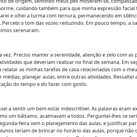
onto de origem, sentindo meus pés moverem-se, compassa
orme, cuidando também para que minha expressão facial 
Parei e olhei a turma com ternura, permanecendo em silênc
. Percebi o tom das vozes reduzindo. Em pouco tempo, a sa
ânimos serenaram.
a vez. Preciso manter a serenidade, atenção e zelo com as p
atividades que deveriam realizar no final de semana. Em se
 relatar as minhas tarefas de casa relacionadas com o meu
ar médias, planejar aulas, entre outras atividades. Ressaltei 
zação do tempo e do fazer com gosto.
i a sentir um bem-estar indescritível. As palavras eram 
omo um bálsamo, acalmavam a todos. Perguntei-lhes se seri
egunda-feira sem o planejamento das aulas, e justificar par
lunos teriam de brincar no horário das aulas, porque não