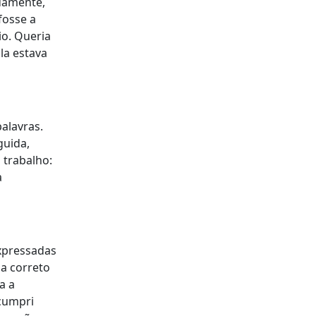
damente,
fosse a
io. Queria
la estava
alavras.
guida,
 trabalho:
a
expressadas
a correto
a a
 cumpri