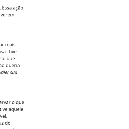
. Essa ação
overem.
lar mais
sa. Tive
ebi que
ão queria
valer sua
ervar o que
tive aquele
vel.
uz do