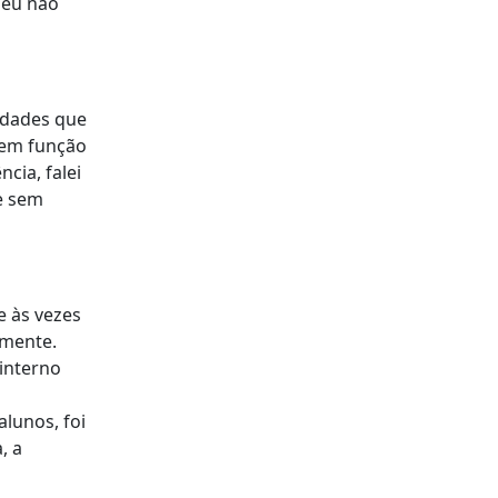
 eu não
idades que
 em função
cia, falei
e sem
e às vezes
 mente.
interno
s
lunos, foi
, a