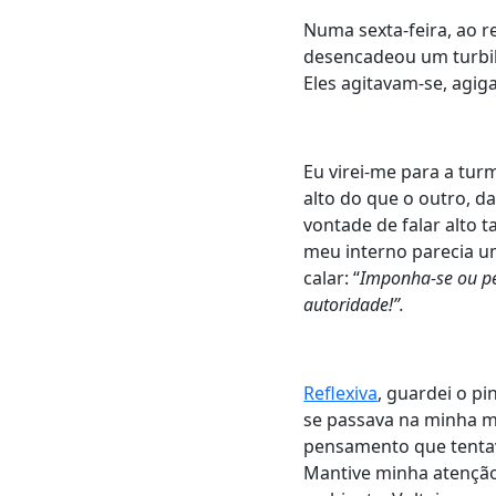
Numa sexta-feira, ao r
desencadeou um turbil
Eles agitavam-se, agi
Eu virei-me para a tur
alto do que o outro, d
vontade de falar alto 
meu interno parecia u
calar: “
Imponha-se ou pe
autoridade!”.
Reflexiva
, guardei o p
se passava na minha m
pensamento que tentav
Mantive minha atenção