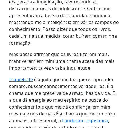
exagerada
a imaginação, favorecendo
as
distrações naturais de adolescente
.
O
utros me
apresentaram a beleza da capacidade human
a,
mostrando
-me
a
inteligência em vários campos do
conhecimento.
P
osso dizer que todos
os livros
,
cada um na sua medida,
contribu
íram
com minha
formação.
Mas posso afirmar que os livros fizeram mais,
mantiveram em mim uma chama acesa das mais
importantes, talvez vital: a inquietude
.
Inquietude
é aquilo que me faz querer aprender
sempre, buscar conhecimentos verdadeiros. É a
chama que me preserva de armadilhas da vida. É
a que dá energia ao meu espírito na busca do
conhecimento e que me dá confiança, em mim
mesma e nos demais.
É a chama que
me conduziu
a uma
e
scola
especial,
a
Fundação Logosófica
,
onde
pude
, através do estudo e aplicação
da