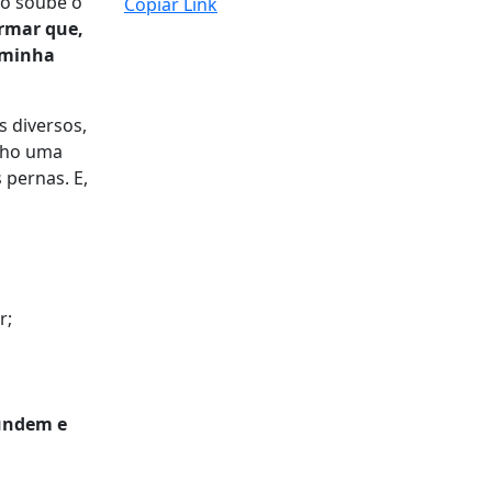
o soube o
Copiar Link
rmar que,
a minha
 diversos,
enho uma
 pernas.
E
,
r;
fundem e