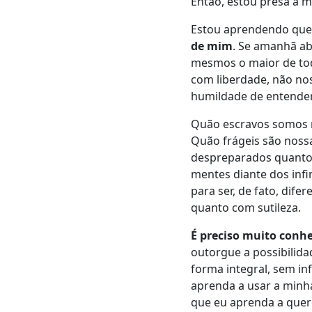
E
ntão, estou presa a
Estou aprendendo qu
de mim
.
S
e amanhã abo
mesmos o maior de tod
com
l
iberdade, não no
humildade de entender 
Quão escravos somos n
Quão frágeis são nossa
despreparados quanto 
mentes diante dos infi
para ser, de fato, dif
quanto com sutileza.
É preciso muito conh
outorgue
a
possibilida
forma integral, sem inf
aprenda a usar a minha
que eu aprenda a quer