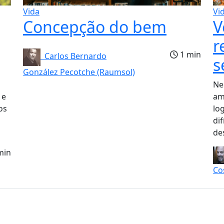
Vida
Vi
Concepção do bem
V
r
1 min
Carlos Bernardo
s
González Pecotche (Raumsol)
Ne
 e
am
os
lo
dif
des
min
Co