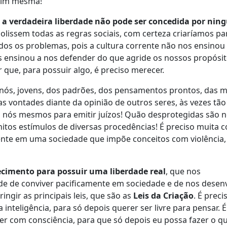
 mim mesma!
e
a verdadeira
l
iberdade não pode ser concedida por ni
lissem todas as regras sociais, com certeza criaríamos pa
os os problemas, pois a cultura corrente não nos ensinou
s ensinou a nos defender do que agride os nossos propósito
que, para possuir algo, é preciso merecer.
ós, jovens, dos padrões, dos
p
ensamentos prontos, das m
s vontades diante da opinião de outros seres, às vezes tão
nós mesmos para emitir juízos! Quão desprotegidas são 
nitos estímulos de diversas procedências!
É
preciso muita 
erente em uma sociedade que impõe conceitos com violência,
ecimento para possuir uma liberdade real
, que nos
de de conviver pacificamente em sociedade e de nos desen
ringir as principais leis, que são as
Leis da C
riação
.
É
preci
 inteligência, para só depois querer ser livre para pensar.
É
er com consciência, para que só depois eu possa fazer o
q