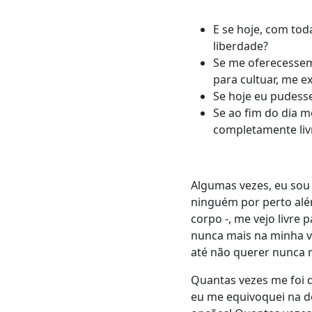
E se hoje, com to
liberdade?
Se me oferecessem,
para cultuar, me e
Se hoje eu pudesse
Se ao fim do dia m
completamente liv
Algumas vezes, eu sou
ninguém por perto alé
corpo -, me vejo livre p
nunca mais na minha v
até não querer nunca m
Q
uantas vezes me foi d
eu me equivoquei na d