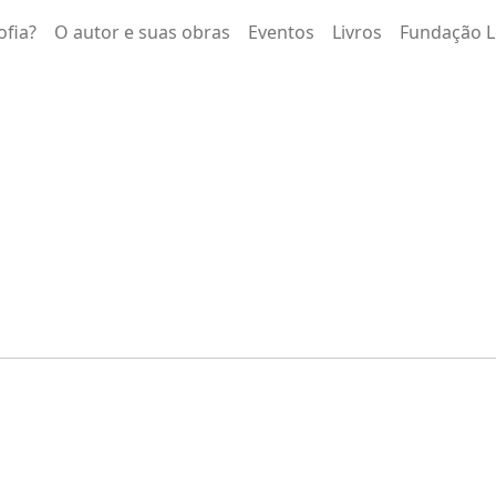
ofia?
O autor e suas obras
Eventos
Livros
Fundação L