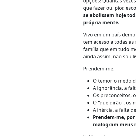
opções!
Q
uantas vezes
que fazer ou, pior, esc
se abolissem hoje tod
própria mente.
Vivo em um país democ
tem acesso a todas as 
família que em tudo m
ainda assim, não sou li
Prendem-me:
O temor, o medo de
A ignorância, a fa
Os preconceitos, 
O “que dirão”,
o
s 
A inércia, a falta 
Prendem-me, por 
malogram meus m