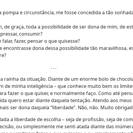
da pompa e circunstância, me fosse concedida a tão sonhad
 de graça, toda a possibilidade de ser dona de mim, de esta
xpressar, consumir?
 falar, fazer, pensar o que quisesse?
e encontrasse dona dessa possibilidade tão maravilhosa, es
re?
. . .
 a rainha da situação. Diante de um enorme bolo de chocol
m de minha inteligência – que conhece muito bem os limit
ara fazer o que quiser, e
normalmente faço. Como até pens
ida quero estar diante daquela tentação.
A
tendo aos meus
ais ser dona daquela “liberdade”. Não, não. Muito obrigad
ada a liberdade de escolha – seja de profissão, seja de co
ecisão, ou simplesmente me senti atada diante das inúmer