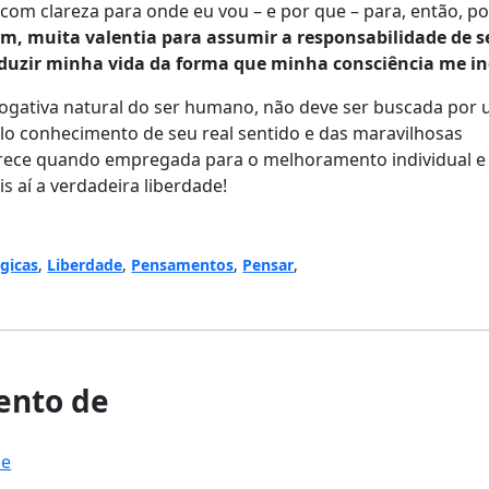
com clareza para onde eu vou – e por que – para, então, p
fim, muita valentia para assumir a responsabilidade de se
nduzir minha vida da forma que minha consciência me i
rogativa natural do ser humano, não deve ser buscada
por
lo conhecimento de seu real sentido e das
m
aravilhosas
erece quando empregada para o melhoramento individual e
 aí a verdadeira liberdade!
ógicas
,
Liberdade
,
Pensamentos
,
Pensar
,
nto de
de