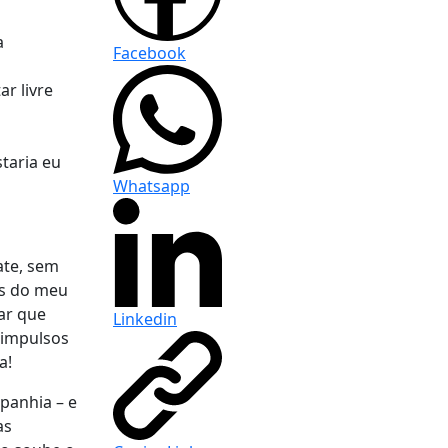
a
Facebook
r livre
taria eu
Whatsapp
ate, sem
es do meu
ar que
Linkedin
 impulsos
a!
mpanhia – e
as