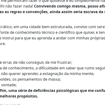
 me permitiram fazer o que quisesse
e
eu simplesmente nã
olhi não fazer nada!
Convivendo comigo mesma, posso afi
as as regras e convenções, ainda assim seria escrava d
rático, em uma cidade bem estruturada, convivo com seres
fonte de conhecimento técnico e científico que quiser, e t
e instrui para que eu aprenda a andar com minhas próprias
vre.
 errar, de não conseguir, de me frustrar;
lta de conhecimento, a dificuldade em saber que rumo segui
o não querer aprender, a estagnação da minha mente;
moldes, os pensamentos de massa;
de vontade;
fim, uma série de deficiências psicológicas que me con
elhores propósitos.