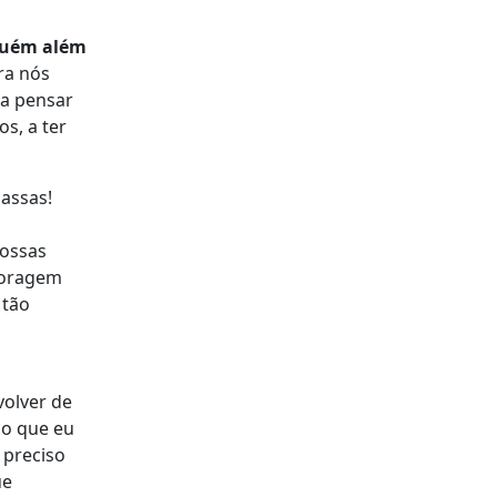
nguém além
ra nós
 a pensar
s, a ter
assas!
nossas
coragem
 tão
volver de
so que eu
preciso
ue