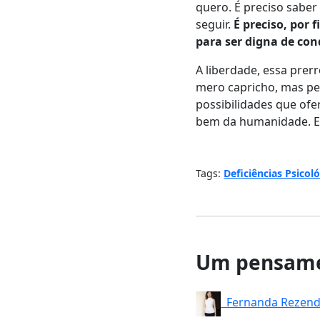
quero.
É
preciso saber 
seguir.
É preciso, por 
para ser digna de co
A
liberdade, essa prer
mero
c
apricho,
m
as pe
possibilidades que of
bem da humanidade. Eis
Tags:
Deficiências Psicol
Um pensame
Fernanda Rezen