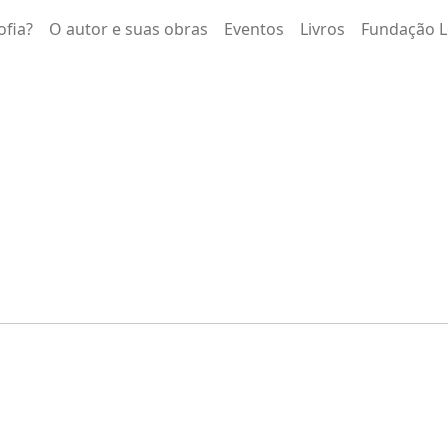
ofia?
O autor e suas obras
Eventos
Livros
Fundação L