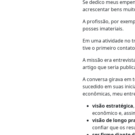
Se dedico meus empenh
acrescentar bens muit
A profissão, por exemp
posses imateriais.
Em uma atividade no t
tive o primeiro contat
A missão era entrevis
artigo que seria publi
A conversa girava em t
sucedido em suas inic
econômicas, meu entre
visão estratégica
econômico e, assim
visão de longo pr
confiar que os res
ser firme diante