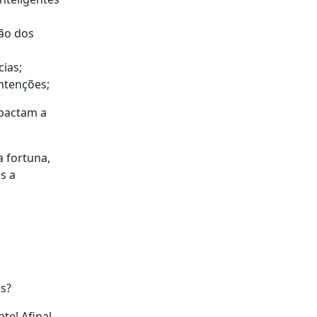
ção dos
cias;
intenções;
mpactam a
 fortuna,
s a
,
is?
te! Afinal,