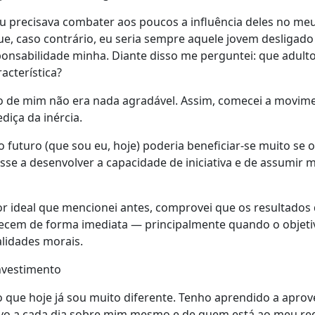
 precisava combater aos poucos a influência deles no me
 caso contrário, eu seria sempre aquele jovem desligado e
nsabilidade minha. Diante disso me perguntei: que adulto
acterística?
ro de mim não era nada agradável. Assim, comecei a movim
diça da inércia.
 futuro (que sou eu, hoje) poderia beneficiar-se muito se o
se a desenvolver a capacidade de iniciativa e de assumir 
or ideal que mencionei antes, comprovei que os resultados
ecem de forma imediata — principalmente quando o objeti
lidades morais.
investimento
o que hoje já sou muito diferente. Tenho aprendido a aprove
vo a cada dia sobre mim mesmo e de quem está ao meu red