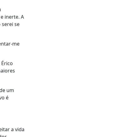
u
 inerte. A
 serei se
entar-me
 Érico
maiores
 de um
vo é
itar a vida
or.