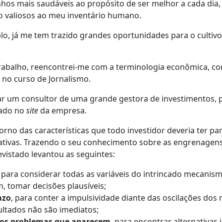
os mais saudáveis ao propósito de ser melhor a cada dia,
o valiosos ao meu inventário humano.
lo, já me tem trazido grandes oportunidades para o cultivo
rabalho, reencontrei-me com a terminologia econômica, co
o no curso de Jornalismo.
tar um consultor de uma grande gestora de investimentos,
cado no
site
da empresa.
orno das características que todo investidor deveria ter pa
iativas. Trazendo o seu conhecimento sobre as engrenagen
vistado levantou as seguintes:
, para considerar todas as variáveis do intrincado mecanis
, tomar decisões plausíveis;
azo
, para conter a impulsividade diante das oscilações dos
ultados não são imediatos;
 dos problemas que aparecem
, para encontrar alternativas 