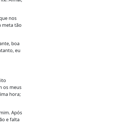
 que nos
a meta tão
ante, boa
ntanto, eu
ito
om os meus
tima hora;
 mim. Após
o e falta