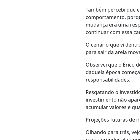
Também percebi que eu
comportamento, porque,
mudança era uma respo
continuar com essa car
O cenário que vi dent
para sair da areia move
Observei que o Érico do
daquela época começas
responsabilidades.
Resgatando o investid
investimento não apar
acumular valores e qua
Projeções futuras de 
Olhando para trás, vej
para aprender algo no