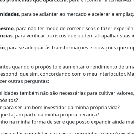
unidades
, para se adiantar ao mercado e acelerar a amplia
 mesmo
, para não ter medo de correr riscos e fazer experiên
ências
, para verificar os riscos que podem atrapalhar suas 
ão
, para se adequar às transformações e inovações que i
ntes quando o propósito é aumentar o rendimento de uma
respondi que sim, concordando com o meu interlocutor. Ma
zer outras perguntas:
ilidades também não são necessárias para cultivar valores
pósitos?
r para ser um bom investidor da minha própria vida?
que façam parte da minha própria herança?
tenho na minha forma de ser e que posso expandir ainda ma
 respostas completas para essas perguntas, o que é excelen