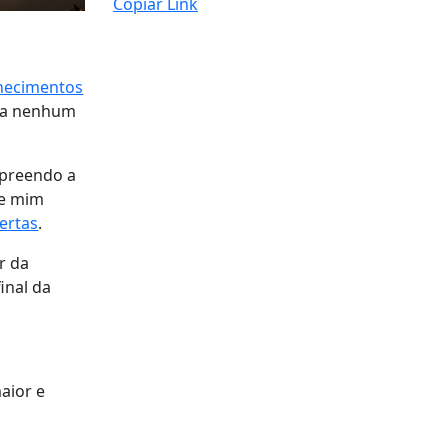
Copiar Link
a
hecimentos
ria nenhum
mpreendo a
re mim
ertas
.
or da
inal da
aior e