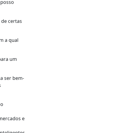
 posso
 de certas
m a qual
 para um
ra ser bem-
s
mo
 mercados e
inteligentes