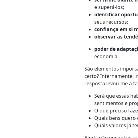
e superá-los;
identificar oport
seus recursos;
confiança em si
observar as tend
poder de adaptaç
economia.
São elementos importa
certo? Internamente, 
resposta levou-me a fa
Será que essas hab
sentimentos e pro
O que preciso faze
Quais bens quero 
Quais valores já 
Ainda não encontrei as