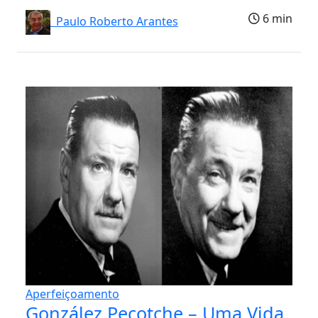
6 min
Paulo Roberto Arantes
Aperfeiçoamento
González Pecotche – Uma Vida